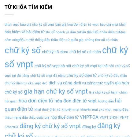
TỪ KHÓA TÌM KIẾM
bhxh vnpt
báo giá chữ ký số vnpt
báo giá hóa đơn điện tử vnpt
báo giá vnpt bhxh
bảo hiểm xã hội điện tử
Bộ Kế hoạch và đầu tưĐấu thầuĐấu thầu điện tửMua
sắm côngĐầu tưHệ thống đấu thầu điện tử quốc gia
chứng thư số cá nhân
chữ ký
chữ ký số
chữ ký số ckca
chữ ký số cá nhân
số vnpt
chữ ký số vnpt hà nội
chữ ký số vnpt tại hà nội
chữ ký số
chữ ký số điện tử
vnpt tại đà nẵng
chữ ký số vnpt đà nẵng
chữ ký số đấu thầu
dịch vụ công
gia hạn
dịch vụ công trực tuyến
Chữ ký điện tử
cks vnpt
dvc
gia hạn chữ ký số vnpt
chữ ký số
Giá chữ ký số
hành chính
hải
hóa đơn điện tử
hóa đơn điện tử vnpt
hải quan
hướng dẫn
quan điện tử
khai thuế điện tử
khuyến mại
khuyến mại cks vnpt
mạng đấu
VNPT-CA
nộp thuế điện tử
thầu
mạng đấu thầu quốc gia
VNPT BHXH
VNPT
đăng ký
đăng ký chữ ký số vnpt
đăng ký
SmartCA
chữ ký số