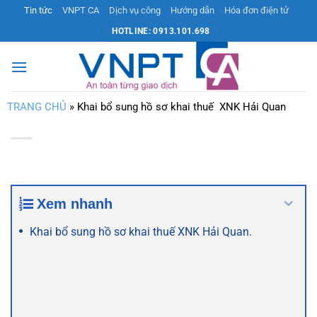
Bỏ
Tin tức
VNPT CA
Dịch vụ công
Hướng dẫn
Hóa đơn điện tử
qua
HOTLINE: 0913.101.698
nội
dung
TRANG CHỦ
»
Khai bổ sung hồ sơ khai thuế XNK Hải Quan
Xem nhanh
Khai bổ sung hồ sơ khai thuế XNK Hải Quan.