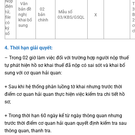
Nộp
Văn
T
điện
bản đề
02
3
tử,
Mẫu số
nghị
bản
B
X
file
03/KBS/GSQL
khai bổ
chính
2
có
sung
c
ký
c
số
4. Thời hạn giải quyết:
– Trong 02 giờ làm việc đối với trường hợp người nộp thuế
tự phát hiện hồ sơ khai thuế đã nộp có sai sót và khai bổ
sung với cơ quan hải quan:
+ Sau khi hệ thống phân luồng tờ khai nhưng trước thời
điểm cơ quan hải quan thực hiện việc kiểm tra chi tiết hồ
sơ;
+ Trong thời hạn 60 ngày kể từ ngày thông quan nhưng
trước thời điểm cơ quan hải quan quyết định kiểm tra sau
thông quan, thanh tra.