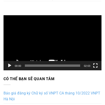
Trình
chơi
Video
00:00
02:03
CÓ THỂ BẠN SẼ QUAN TÂM
Báo giá đăng ký Chữ ký số VNPT CA tháng 10/2022 VNPT
Hà Nội