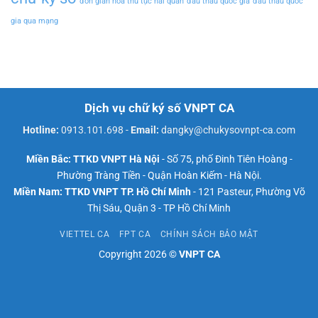
đơn giản hóa thủ tục hải quan
đấu thầu quốc gia
đấu thầu quốc
gia qua mạng
Dịch vụ chữ ký số VNPT CA
Hotline:
0913.101.698
-
Email:
dangky@chukysovnpt-ca.com
Miền Bắc: TTKD VNPT Hà Nội
- Số 75, phố Đinh Tiên Hoàng -
Phường Tràng Tiền - Quận Hoàn Kiếm - Hà Nội.
Miền Nam: TTKD VNPT TP. Hồ Chí Minh
- 121 Pasteur, Phường Võ
Thị Sáu, Quận 3 - TP Hồ Chí Minh
VIETTEL CA
FPT CA
CHÍNH SÁCH BẢO MẬT
Copyright 2026 ©
VNPT CA