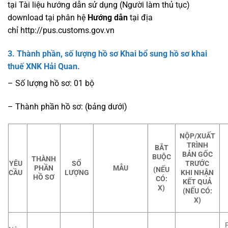
tại Tài liệu hướng dẫn sử dụng (Người làm thủ tục)
download tại phân hệ
Hướng dẫn
tại địa
chỉ http://pus.customs.gov.vn
3. Thành phần, số lượng hồ sơ
Khai bổ sung hồ sơ khai
thuế XNK Hải Quan.
– Số lượng hồ sơ: 01 bộ
– Thành phần hồ sơ: (bảng dưới)
NỘP/XUẤT
TRÌNH
BẮT
BẢN GỐC
BUỘC
THÀNH
YÊU
SỐ
TRƯỚC
PHẦN
MẪU
(NẾU
CẦU
LƯỢNG
KHI NHẬN
HỒ SƠ
CÓ:
KẾT QUẢ
X)
(NẾU CÓ:
X)
P