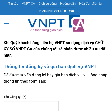
Bỏ
Tin tức
VNPT CA
Dịch vụ công
Hướng dẫn
Hóa đơn điện tử
qua
HOTLINE: 0913.101.698
nội
dung
Khi Quý khách hàng Liên hệ VNPT sử dụng dịch vụ CHỮ
KÝ SỐ VNPT CA của chúng tôi sẽ nhận được nhiều ưu đãi
như:
Thông tin đăng ký và gia hạn dịch vụ VNPT
Để được tư vấn đăng ký hay gia hạn dịch vụ, vui lòng nhập
thông tin theo form sau:
Tên Công ty: (*)