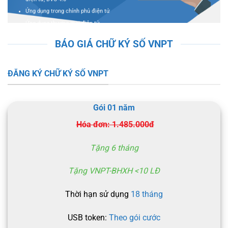
Ứng dụng trong chính phủ điện tử
Ứng dụng thương mại điện tử
. . .
BÁO GIÁ CHỮ KÝ SỐ VNPT
ĐĂNG KÝ VNPT CA
ĐĂNG KÝ CHỮ KÝ SỐ VNPT
HOTLINE: 0913.101.698
Gói 01 năm
Hóa đơn: 1.485.000đ
Tặng 6 tháng
Tặng VNPT-BHXH <10 LĐ
Thời hạn sử dụng
18 tháng
USB token:
Theo gói cước