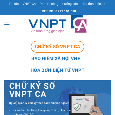
Bỏ
Tin tức
VNPT CA
Dịch vụ công
Hướng dẫn
Hóa đơn điện tử
qua
HOTLINE: 0913.101.698
nội
dung
CHỮ KÝ SỐ VNPT CA
BẢO HIỂM XÃ HỘI VNPT
HÓA ĐƠN ĐIỆN TỬ VNPT
CHỮ KÝ SỐ
VNPT CA
Ký số, quản lý chữ ký theo cách chuyên nghiệp
Ký số điện tử Thuế, Hải quan, BHXH, Hóa đơn
điện tử, DVC 4.0