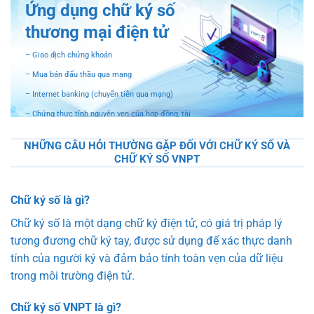
Ứng dụng chữ ký số
thương mại điện tử
– Giao dịch chứng khoán
– Mua bán đấu thầu qua mạng
– Internet banking (chuyển tiền qua mạng)
– Chứng thực tính nguyên vẹn của hợp đồng, tài
liệu
NHỮNG CÂU HỎI THƯỜNG GẶP ĐỐI VỚI CHỮ KÝ SỐ VÀ
– Chứng thực người tham gia giao dịch điện tử
CHỮ KÝ SỐ VNPT
qua mạng internet
Chữ ký số là gì?
Chữ ký số là một dạng chữ ký điện tử, có giá trị pháp lý
tương đương chữ ký tay, được sử dụng để xác thực danh
tính của người ký và đảm bảo tính toàn vẹn của dữ liệu
trong môi trường điện tử.
Chữ ký số VNPT là gì?