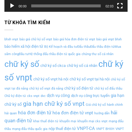
00:00
02:03
TỪ KHÓA TÌM KIẾM
bhxh vnpt
báo giá chữ ký số vnpt
báo giá hóa đơn điện tử vnpt
báo giá vnpt bhxh
bảo hiểm xã hội điện tử
Bộ Kế hoạch và đầu tưĐấu thầuĐấu thầu điện tửMua
sắm côngĐầu tưHệ thống đấu thầu điện tử quốc gia
chứng thư số cá nhân
chữ ký
chữ ký số
chữ ký số ckca
chữ ký số cá nhân
số vnpt
chữ ký số vnpt hà nội
chữ ký số vnpt tại hà nội
chữ ký số
chữ ký số điện tử
vnpt tại đà nẵng
chữ ký số vnpt đà nẵng
chữ ký số đấu thầu
dịch vụ công
gia hạn
dịch vụ công trực tuyến
Chữ ký điện tử
cks vnpt
dvc
gia hạn chữ ký số vnpt
chữ ký số
Giá chữ ký số
hành chính
hải
hóa đơn điện tử
hóa đơn điện tử vnpt
hải quan
hướng dẫn
quan điện tử
khai thuế điện tử
khuyến mại
khuyến mại cks vnpt
mạng đấu
VNPT-CA
nộp thuế điện tử
thầu
mạng đấu thầu quốc gia
VNPT BHXH
VNPT