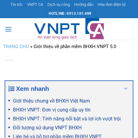
Bỏ
Tin tức
VNPT CA
Dịch vụ công
Hướng dẫn
Hóa đơn điện tử
qua
HOTLINE: 0913.101.698
nội
dung
TRANG CHỦ
»
Giới thiệu về phần mềm BHXH VNPT 5.0
Xem nhanh
Giới thiệu chung về BHXH Việt Nam
BHXH VNPT: Đơn vị cung cấp uy tín
BHXH VNPT: Tính năng nổi bật và lợi ích vượt trội
Đối tượng sử dụng VNPT BHXH
Liên hệ và hỗ trợ phần mềm BHXH VNPT