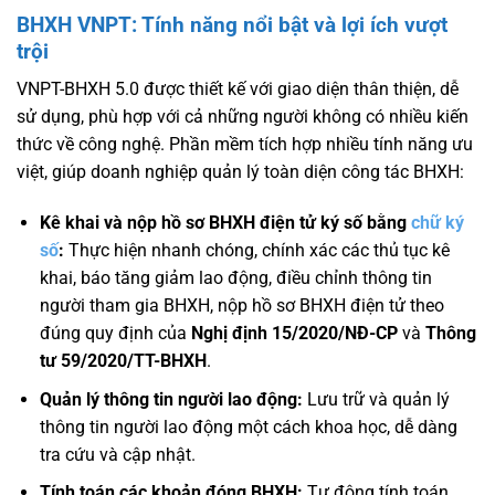
BHXH VNPT: Tính năng nổi bật và lợi ích vượt
trội
VNPT-BHXH 5.0 được thiết kế với giao diện thân thiện, dễ
sử dụng, phù hợp với cả những người không có nhiều kiến
thức về công nghệ. Phần mềm tích hợp nhiều tính năng ưu
việt, giúp doanh nghiệp quản lý toàn diện công tác BHXH:
Kê khai và nộp hồ sơ BHXH điện tử ký số bằng
chữ ký
số
:
Thực hiện nhanh chóng, chính xác các thủ tục kê
khai, báo tăng giảm lao động, điều chỉnh thông tin
người tham gia BHXH, nộp hồ sơ BHXH điện tử theo
đúng quy định của
Nghị định 15/2020/NĐ-CP
và
Thông
tư 59/2020/TT-BHXH
.
Quản lý thông tin người lao động:
Lưu trữ và quản lý
thông tin người lao động một cách khoa học, dễ dàng
tra cứu và cập nhật.
Tính toán các khoản đóng BHXH:
Tự động tính toán