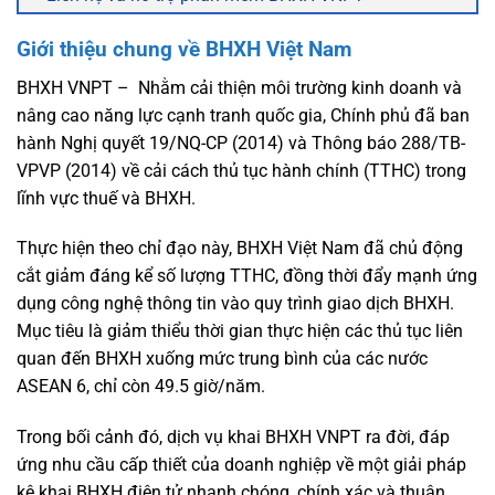
Giới thiệu chung về BHXH Việt Nam
BHXH VNPT – Nhằm cải thiện môi trường kinh doanh và
nâng cao năng lực cạnh tranh quốc gia, Chính phủ đã ban
hành Nghị quyết 19/NQ-CP (2014) và Thông báo 288/TB-
VPVP (2014) về cải cách thủ tục hành chính (TTHC) trong
lĩnh vực thuế và BHXH.
Thực hiện theo chỉ đạo này, BHXH Việt Nam đã chủ động
cắt giảm đáng kể số lượng TTHC, đồng thời đẩy mạnh ứng
dụng công nghệ thông tin vào quy trình giao dịch BHXH.
Mục tiêu là giảm thiểu thời gian thực hiện các thủ tục liên
quan đến BHXH xuống mức trung bình của các nước
ASEAN 6, chỉ còn 49.5 giờ/năm.
Trong bối cảnh đó, dịch vụ khai BHXH VNPT ra đời, đáp
ứng nhu cầu cấp thiết của doanh nghiệp về một giải pháp
kê khai BHXH điện tử nhanh chóng, chính xác và thuận