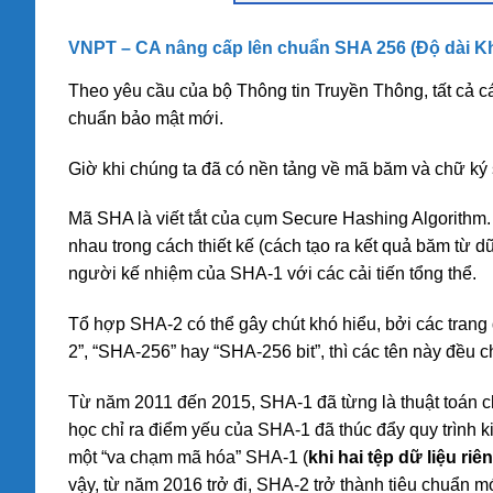
VNPT – CA nâng cấp lên chuẩn SHA 256 (Độ dài Kh
Theo yêu cầu của bộ Thông tin Truyền Thông, tất cả
chuẩn bảo mật mới.
Giờ khi chúng ta đã có nền tảng về mã băm và chữ ký 
Mã SHA là viết tắt của cụm Secure Hashing Algorithm.
nhau trong cách thiết kế (cách tạo ra kết quả băm từ d
người kế nhiệm của SHA-1 với các cải tiến tổng thể.
Tổ hợp SHA-2 có thể gây chút khó hiểu, bởi các trang
2”, “SHA-256” hay “SHA-256 bit”, thì các tên này đều ch
Từ năm 2011 đến 2015, SHA-1 đã từng là thuật toán c
học chỉ ra điểm yếu của SHA-1 đã thúc đẩy quy trình ki
một “va chạm mã hóa” SHA-1 (
khi hai tệp dữ liệu r
vậy, từ năm 2016 trở đi, SHA-2 trở thành tiêu chuẩn