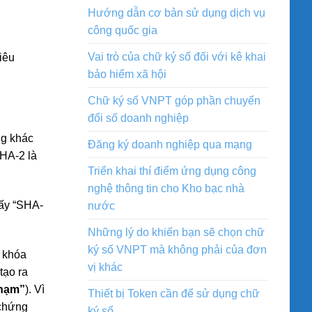
Hướng dẫn cơ bản sử dụng dịch vụ
công quốc gia
Vai trò của chữ ký số đối với kê khai
iêu
bảo hiểm xã hội
Chữ ký số VNPT góp phần chuyển
đổi số doanh nghiệp
ng khác
Đăng ký doanh nghiệp qua mạng
SHA-2 là
Triển khai thí điểm ứng dụng công
nghệ thông tin cho Kho bạc nhà
hấy “SHA-
nước
Những lý do khiến bạn sẽ chọn chữ
ký số VNPT mà không phải của đơn
u khóa
vị khác
tạo ra
chạm”
). Vì
Thiết bị Token cần để sử dụng chữ
 chứng
ký số