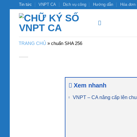
Bỏ
Tin tức
VNPT CA
Dịch vụ công
Hướng dẫn
Hóa đơn 
qua
nội
dung
TRANG CHỦ
»
chuẩn SHA 256
Xem nhanh
VNPT – CA nâng cấp lên chu