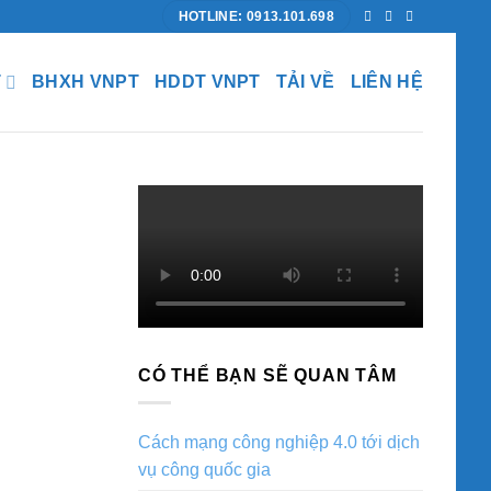
HOTLINE: 0913.101.698
T
BHXH VNPT
HDDT VNPT
TẢI VỀ
LIÊN HỆ
CÓ THỂ BẠN SẼ QUAN TÂM
Cách mạng công nghiệp 4.0 tới dịch
vụ công quốc gia