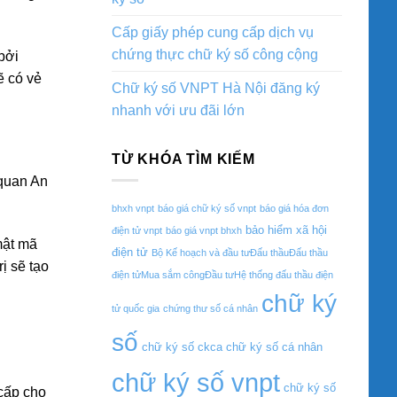
Cấp giấy phép cung cấp dịch vụ
chứng thực chữ ký số công cộng
bởi
ẽ có vẻ
Chữ ký số VNPT Hà Nội đăng ký
nhanh với ưu đãi lớn
TỪ KHÓA TÌM KIẾM
 quan An
bhxh vnpt
báo giá chữ ký số vnpt
báo giá hóa đơn
bảo hiểm xã hội
điện tử vnpt
báo giá vnpt bhxh
mật mã
điện tử
Bộ Kế hoạch và đầu tưĐấu thầuĐấu thầu
ị sẽ tạo
điện tửMua sắm côngĐầu tưHệ thống đấu thầu điện
chữ ký
tử quốc gia
chứng thư số cá nhân
số
chữ ký số ckca
chữ ký số cá nhân
chữ ký số vnpt
chữ ký số
 cấp cho