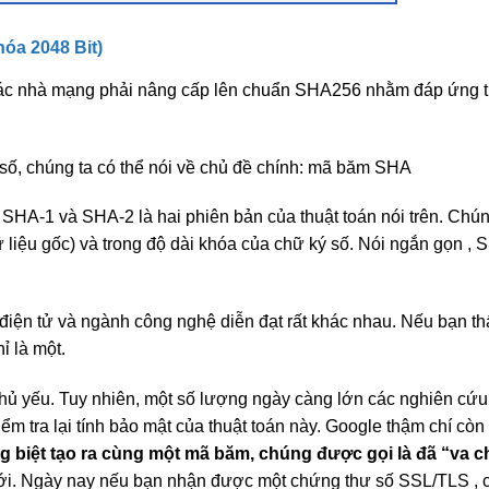
óa 2048 Bit)
 các nhà mạng phải nâng cấp lên chuẩn SHA256 nhằm đáp ứng t
số, chúng ta có thể nói về chủ đề chính: mã băm SHA
 SHA-1 và SHA-2 là hai phiên bản của thuật toán nói trên. Chú
ữ liệu gốc) và trong độ dài khóa của chữ ký số. Nói ngắn gọn , 
 điện tử và ngành công nghệ diễn đạt rất khác nhau. Nếu bạn t
ỉ là một.
hủ yếu. Tuy nhiên, một số lượng ngày càng lớn các nghiên cứ
ểm tra lại tính bảo mật của thuật toán này. Google thậm chí còn 
iêng biệt tạo ra cùng một mã băm, chúng được gọi là đã “va 
 mới. Ngày nay nếu bạn nhận được một chứng thư số SSL/TLS ,