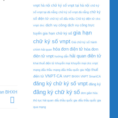
vnpt hà nội
chữ ký số vnpt tại hà nội
chữ ký
chữ ký
số vnpt tại đà nẵng
chữ ký số vnpt đà nẵng
số điện tử
chữ ký số đấu thầu
Chữ ký điện tử
cks
dịch vụ công
dịch vụ công trực
vnpt
dvc
gia hạn
gia hạn chữ ký số
tuyến
chữ ký số vnpt
Giá chữ ký số
hành
hóa đơn điện tử
hóa đơn
chính hải quan
hải quan điện tử
điện tử vnpt
hướng dẫn
khai thuế điện tử
khuyến mại
khuyến mại cks vnpt
nộp thuế
mạng đấu thầu
mạng đấu thầu quốc gia
VNPT-CA
điện tử
VNPT BHXH
VNPT SmartCA
đăng ký chữ ký số vnpt
đăng ký
đăng ký chữ ký số
quan BHXH
đơn giản hóa
thủ tục hải quan
đấu thầu quốc gia
đấu thầu quốc gia
qua mạng