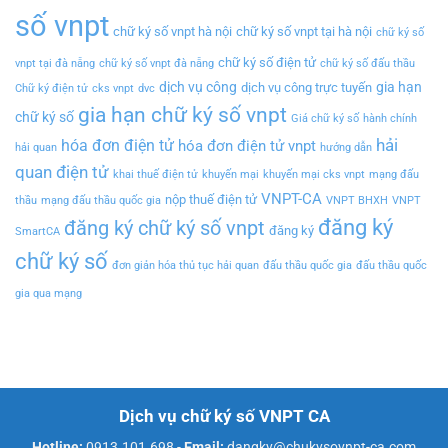
số vnpt
chữ ký số vnpt hà nội
chữ ký số vnpt tại hà nội
chữ ký số
chữ ký số điện tử
vnpt tại đà nẵng
chữ ký số vnpt đà nẵng
chữ ký số đấu thầu
dịch vụ công
gia hạn
dịch vụ công trực tuyến
Chữ ký điện tử
cks vnpt
dvc
gia hạn chữ ký số vnpt
chữ ký số
Giá chữ ký số
hành chính
hải
hóa đơn điện tử
hóa đơn điện tử vnpt
hải quan
hướng dẫn
quan điện tử
khai thuế điện tử
khuyến mại
khuyến mại cks vnpt
mạng đấu
VNPT-CA
nộp thuế điện tử
thầu
mạng đấu thầu quốc gia
VNPT BHXH
VNPT
đăng ký
đăng ký chữ ký số vnpt
đăng ký
SmartCA
chữ ký số
đơn giản hóa thủ tục hải quan
đấu thầu quốc gia
đấu thầu quốc
gia qua mạng
Dịch vụ chữ ký số VNPT CA
Hotline:
0913.101.698
-
Email:
dangky@chukysovnpt-ca.com