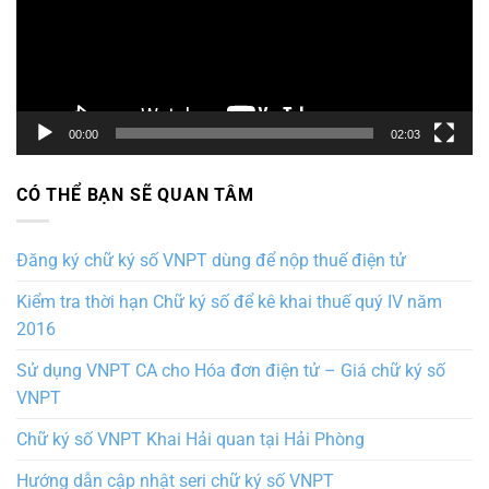
00:00
02:03
CÓ THỂ BẠN SẼ QUAN TÂM
Đăng ký chữ ký số VNPT dùng để nộp thuế điện tử
Kiểm tra thời hạn Chữ ký số để kê khai thuế quý IV năm
2016
Sử dụng VNPT CA cho Hóa đơn điện tử – Giá chữ ký số
VNPT
Chữ ký số VNPT Khai Hải quan tại Hải Phòng
Hướng dẫn cập nhật seri chữ ký số VNPT