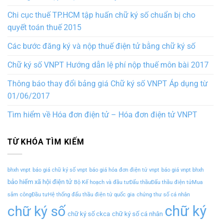
Chi cục thuế TP.HCM tập huấn chữ ký số chuẩn bị cho
quyết toán thuế 2015
Các bước đăng ký và nộp thuế điện tử bằng chữ ký số
Chữ ký số VNPT Hướng dẫn lệ phí nộp thuế môn bài 2017
Thông báo thay đổi bảng giá Chữ ký số VNPT Áp dụng từ
01/06/2017
Tìm hiểm về Hóa đơn điện tử – Hóa đơn điện tử VNPT
TỪ KHÓA TÌM KIẾM
bhxh vnpt
báo giá chữ ký số vnpt
báo giá hóa đơn điện tử vnpt
báo giá vnpt bhxh
bảo hiểm xã hội điện tử
Bộ Kế hoạch và đầu tưĐấu thầuĐấu thầu điện tửMua
sắm côngĐầu tưHệ thống đấu thầu điện tử quốc gia
chứng thư số cá nhân
chữ ký
chữ ký số
chữ ký số ckca
chữ ký số cá nhân