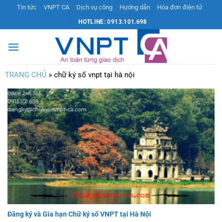
Bỏ
Tin tức
VNPT CA
Dịch vụ công
Hướng dẫn
Hóa đơn điện tử
qua
HOTLINE: 0913.101.698
nội
dung
TRANG CHỦ
»
chữ ký số vnpt tại hà nội
Đăng ký và Gia hạn Chữ ký số VNPT tại Hà Nội