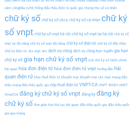
bảo hiểm xã hội điện tử
Bộ Kế hoạch và đầu tưĐấu thầuĐấu thầu điện tửMua
sắm côngĐầu tưHệ thống đấu thầu điện tử quốc gia
chứng thư số cá nhân
chữ ký
chữ ký số
chữ ký số ckca
chữ ký số cá nhân
số vnpt
chữ ký số vnpt hà nội
chữ ký số vnpt tại hà nội
chữ ký số
chữ ký số điện tử
vnpt tại đà nẵng
chữ ký số vnpt đà nẵng
chữ ký số đấu thầu
dịch vụ công
gia hạn
dịch vụ công trực tuyến
Chữ ký điện tử
cks vnpt
dvc
gia hạn chữ ký số vnpt
chữ ký số
Giá chữ ký số
hành chính
hải
hóa đơn điện tử
hóa đơn điện tử vnpt
hải quan
hướng dẫn
quan điện tử
khai thuế điện tử
khuyến mại
khuyến mại cks vnpt
mạng đấu
VNPT-CA
nộp thuế điện tử
thầu
mạng đấu thầu quốc gia
VNPT BHXH
VNPT
đăng ký
đăng ký chữ ký số vnpt
đăng ký
SmartCA
chữ ký số
đơn giản hóa thủ tục hải quan
đấu thầu quốc gia
đấu thầu quốc
gia qua mạng