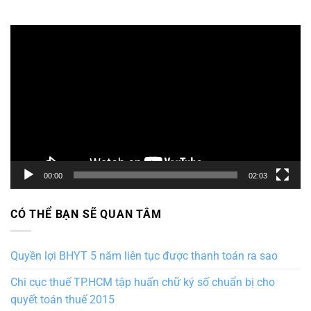
Trình
chơi
Video
00:00
02:03
CÓ THỂ BẠN SẼ QUAN TÂM
Quyền lợi BHYT 5 năm liên tục được thanh toán ra sao
Chi cục thuế TP.HCM tập huấn chữ ký số chuẩn bị cho
quyết toán thuế 2015