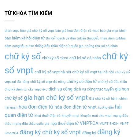
TỪ KHÓA TÌM KIẾM
bhxh vnpt
báo giá chữ ký số vnpt
báo giá hóa đơn điện tử vnpt
báo giá vnpt bhxh
bảo hiểm xã hội điện tử
Bộ Kế hoạch và đầu tưĐấu thầuĐấu thầu điện tửMua
sắm côngĐầu tưHệ thống đấu thầu điện tử quốc gia
chứng thư số cá nhân
chữ ký
chữ ký số
chữ ký số ckca
chữ ký số cá nhân
số vnpt
chữ ký số vnpt hà nội
chữ ký số vnpt tại hà nội
chữ ký số
chữ ký số điện tử
vnpt tại đà nẵng
chữ ký số vnpt đà nẵng
chữ ký số đấu thầu
dịch vụ công
gia hạn
dịch vụ công trực tuyến
Chữ ký điện tử
cks vnpt
dvc
gia hạn chữ ký số vnpt
chữ ký số
Giá chữ ký số
hành chính
hải
hóa đơn điện tử
hóa đơn điện tử vnpt
hải quan
hướng dẫn
quan điện tử
khai thuế điện tử
khuyến mại
khuyến mại cks vnpt
mạng đấu
VNPT-CA
nộp thuế điện tử
thầu
mạng đấu thầu quốc gia
VNPT BHXH
VNPT
đăng ký
đăng ký chữ ký số vnpt
đăng ký
SmartCA