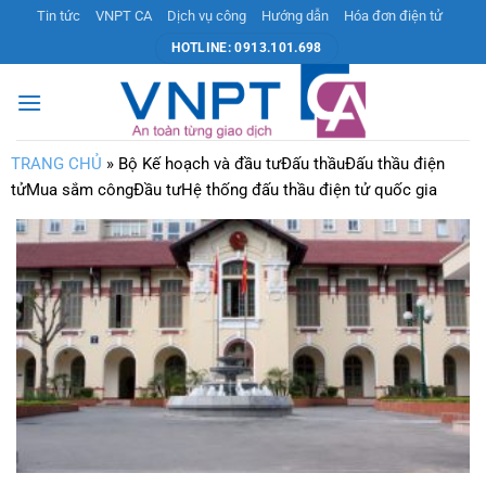
Bỏ
Tin tức
VNPT CA
Dịch vụ công
Hướng dẫn
Hóa đơn điện tử
qua
HOTLINE: 0913.101.698
nội
dung
TRANG CHỦ
»
Bộ Kế hoạch và đầu tưĐấu thầuĐấu thầu điện
tửMua sắm côngĐầu tưHệ thống đấu thầu điện tử quốc gia