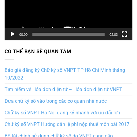
00:00
02:03
CÓ THỂ BẠN SẼ QUAN TÂM
Báo giá đăng ký Chữ ký số VNPT TP Hồ Chí Minh tháng
10/2022
Tìm hiểm về Hóa đơn điện tử – Hóa đơn điện tử VNPT
Đưa chữ ký số vào trong các cơ quan nhà nước
Chữ ký số VNPT Hà Nội đăng ký nhanh với ưu đãi lớn
Chữ ký số VNPT Hướng dẫn lệ phí nộp thuế môn bài 2017
Bộ tài chính sử dụng chữ ký số do VNPT cung cấp