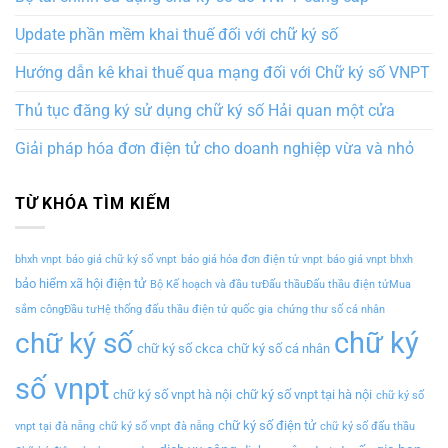
Update phần mềm khai thuế đối với chữ ký số
Hướng dẫn kê khai thuế qua mạng đối với Chữ ký số VNPT
Thủ tục đăng ký sử dụng chữ ký số Hải quan một cửa
Giải pháp hóa đơn điện tử cho doanh nghiệp vừa và nhỏ
TỪ KHÓA TÌM KIẾM
bhxh vnpt
báo giá chữ ký số vnpt
báo giá hóa đơn điện tử vnpt
báo giá vnpt bhxh
bảo hiểm xã hội điện tử
Bộ Kế hoạch và đầu tưĐấu thầuĐấu thầu điện tửMua
sắm côngĐầu tưHệ thống đấu thầu điện tử quốc gia
chứng thư số cá nhân
chữ ký
chữ ký số
chữ ký số ckca
chữ ký số cá nhân
số vnpt
chữ ký số vnpt hà nội
chữ ký số vnpt tại hà nội
chữ ký số
chữ ký số điện tử
vnpt tại đà nẵng
chữ ký số vnpt đà nẵng
chữ ký số đấu thầu