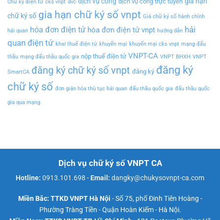
dịch vụ công
gia hạn
dịch vụ công trực tuyến
Chữ ký điện tử
cks vnpt
dvc
gia hạn chữ ký số vnpt
chữ ký số
Giá chữ ký số
hành chính
hải
hóa đơn điện tử
hóa đơn điện tử vnpt
hải quan
hướng dẫn
quan điện tử
khai thuế điện tử
khuyến mại
khuyến mại cks vnpt
mạng đấu
VNPT-CA
nộp thuế điện tử
thầu
mạng đấu thầu quốc gia
VNPT BHXH
VNPT
đăng ký
đăng ký chữ ký số vnpt
đăng ký
SmartCA
chữ ký số
đơn giản hóa thủ tục hải quan
đấu thầu quốc gia
đấu thầu quốc
gia qua mạng
Dịch vụ chữ ký số VNPT CA
Hotline:
0913.101.698
-
Email:
dangky@chukysovnpt-ca.com
Miền Bắc: TTKD VNPT Hà Nội
- Số 75, phố Đinh Tiên Hoàng -
Phường Tràng Tiền - Quận Hoàn Kiếm - Hà Nội.