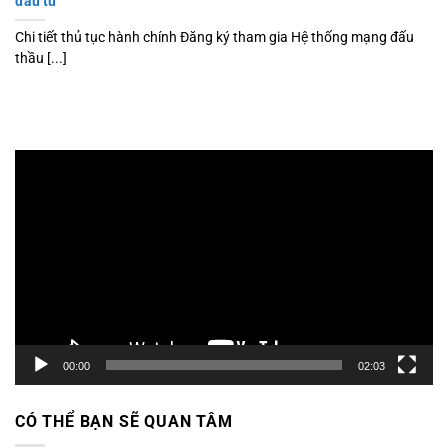
đầu tư
Chi tiết thủ tục hành chính Đăng ký tham gia Hệ thống mạng đấu
thầu [...]
Trình
chơi
Video
00:00
02:03
CÓ THỂ BẠN SẼ QUAN TÂM