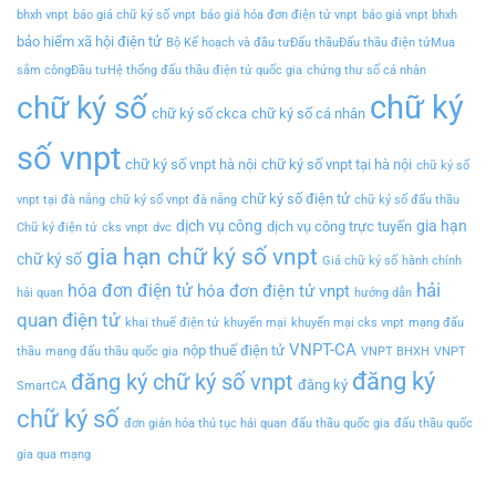
bhxh vnpt
báo giá chữ ký số vnpt
báo giá hóa đơn điện tử vnpt
báo giá vnpt bhxh
bảo hiểm xã hội điện tử
Bộ Kế hoạch và đầu tưĐấu thầuĐấu thầu điện tửMua
sắm côngĐầu tưHệ thống đấu thầu điện tử quốc gia
chứng thư số cá nhân
chữ ký
chữ ký số
chữ ký số ckca
chữ ký số cá nhân
số vnpt
chữ ký số vnpt hà nội
chữ ký số vnpt tại hà nội
chữ ký số
chữ ký số điện tử
vnpt tại đà nẵng
chữ ký số vnpt đà nẵng
chữ ký số đấu thầu
dịch vụ công
gia hạn
dịch vụ công trực tuyến
Chữ ký điện tử
cks vnpt
dvc
gia hạn chữ ký số vnpt
chữ ký số
Giá chữ ký số
hành chính
hải
hóa đơn điện tử
hóa đơn điện tử vnpt
hải quan
hướng dẫn
quan điện tử
khai thuế điện tử
khuyến mại
khuyến mại cks vnpt
mạng đấu
VNPT-CA
nộp thuế điện tử
thầu
mạng đấu thầu quốc gia
VNPT BHXH
VNPT
đăng ký
đăng ký chữ ký số vnpt
đăng ký
SmartCA
chữ ký số
đơn giản hóa thủ tục hải quan
đấu thầu quốc gia
đấu thầu quốc
gia qua mạng