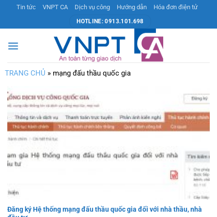
Bỏ
Tin tức
VNPT CA
Dịch vụ công
Hướng dẫn
Hóa đơn điện tử
qua
HOTLINE: 0913.101.698
nội
dung
TRANG CHỦ
»
mạng đấu thầu quốc gia
Đăng ký Hệ thống mạng đấu thầu quốc gia đối với nhà thầu, nhà