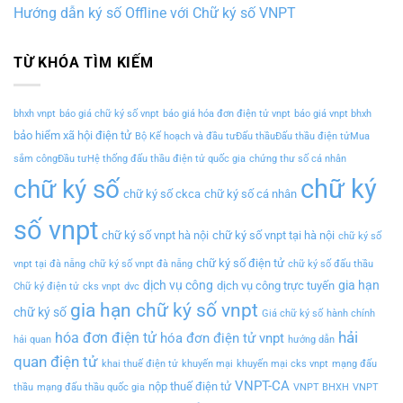
Hướng dẫn ký số Offline với Chữ ký số VNPT
TỪ KHÓA TÌM KIẾM
bhxh vnpt
báo giá chữ ký số vnpt
báo giá hóa đơn điện tử vnpt
báo giá vnpt bhxh
bảo hiểm xã hội điện tử
Bộ Kế hoạch và đầu tưĐấu thầuĐấu thầu điện tửMua
sắm côngĐầu tưHệ thống đấu thầu điện tử quốc gia
chứng thư số cá nhân
chữ ký
chữ ký số
chữ ký số ckca
chữ ký số cá nhân
số vnpt
chữ ký số vnpt hà nội
chữ ký số vnpt tại hà nội
chữ ký số
chữ ký số điện tử
vnpt tại đà nẵng
chữ ký số vnpt đà nẵng
chữ ký số đấu thầu
dịch vụ công
gia hạn
dịch vụ công trực tuyến
Chữ ký điện tử
cks vnpt
dvc
gia hạn chữ ký số vnpt
chữ ký số
Giá chữ ký số
hành chính
hải
hóa đơn điện tử
hóa đơn điện tử vnpt
hải quan
hướng dẫn
quan điện tử
khai thuế điện tử
khuyến mại
khuyến mại cks vnpt
mạng đấu
VNPT-CA
nộp thuế điện tử
thầu
mạng đấu thầu quốc gia
VNPT BHXH
VNPT