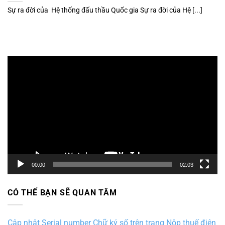
Sự ra đời của Hệ thống đấu thầu Quốc gia Sự ra đời của Hệ [...]
Trình
chơi
Video
00:00
02:03
CÓ THỂ BẠN SẼ QUAN TÂM
Cập nhật Serial number Chữ ký số trên trang Nộp thuế điện