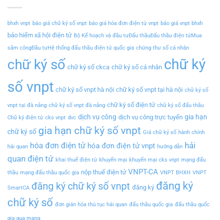
bhxh vnpt
báo giá chữ ký số vnpt
báo giá hóa đơn điện tử vnpt
báo giá vnpt bhxh
bảo hiểm xã hội điện tử
Bộ Kế hoạch và đầu tưĐấu thầuĐấu thầu điện tửMua
sắm côngĐầu tưHệ thống đấu thầu điện tử quốc gia
chứng thư số cá nhân
chữ ký
chữ ký số
chữ ký số ckca
chữ ký số cá nhân
số vnpt
chữ ký số vnpt hà nội
chữ ký số vnpt tại hà nội
chữ ký số
chữ ký số điện tử
vnpt tại đà nẵng
chữ ký số vnpt đà nẵng
chữ ký số đấu thầu
dịch vụ công
gia hạn
dịch vụ công trực tuyến
Chữ ký điện tử
cks vnpt
dvc
gia hạn chữ ký số vnpt
chữ ký số
Giá chữ ký số
hành chính
hải
hóa đơn điện tử
hóa đơn điện tử vnpt
hải quan
hướng dẫn
quan điện tử
khai thuế điện tử
khuyến mại
khuyến mại cks vnpt
mạng đấu
VNPT-CA
nộp thuế điện tử
thầu
mạng đấu thầu quốc gia
VNPT BHXH
VNPT
đăng ký
đăng ký chữ ký số vnpt
đăng ký
SmartCA
chữ ký số
đơn giản hóa thủ tục hải quan
đấu thầu quốc gia
đấu thầu quốc
gia qua mạng