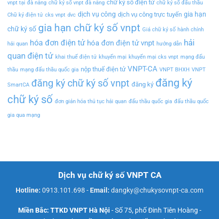
chữ ký số điện tử
vnpt tại đà nẵng
chữ ký số vnpt đà nẵng
chữ ký số đấu thầu
dịch vụ công
gia hạn
dịch vụ công trực tuyến
Chữ ký điện tử
cks vnpt
dvc
gia hạn chữ ký số vnpt
chữ ký số
Giá chữ ký số
hành chính
hải
hóa đơn điện tử
hóa đơn điện tử vnpt
hải quan
hướng dẫn
quan điện tử
khai thuế điện tử
khuyến mại
khuyến mại cks vnpt
mạng đấu
VNPT-CA
nộp thuế điện tử
thầu
mạng đấu thầu quốc gia
VNPT BHXH
VNPT
đăng ký
đăng ký chữ ký số vnpt
đăng ký
SmartCA
chữ ký số
đơn giản hóa thủ tục hải quan
đấu thầu quốc gia
đấu thầu quốc
gia qua mạng
Dịch vụ chữ ký số VNPT CA
Hotline:
0913.101.698
-
Email:
dangky@chukysovnpt-ca.com
Miền Bắc: TTKD VNPT Hà Nội
- Số 75, phố Đinh Tiên Hoàng -