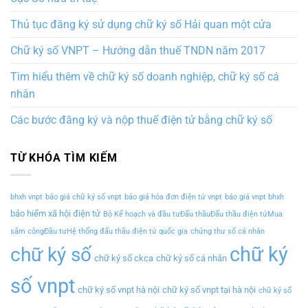
Thủ tục đăng ký sử dụng chữ ký số Hải quan một cửa
Chữ ký số VNPT – Hướng dẫn thuế TNDN năm 2017
Tìm hiểu thêm về chữ ký số doanh nghiệp, chữ ký số cá
nhân
Các bước đăng ký và nộp thuế điện tử bằng chữ ký số
TỪ KHÓA TÌM KIẾM
bhxh vnpt
báo giá chữ ký số vnpt
báo giá hóa đơn điện tử vnpt
báo giá vnpt bhxh
bảo hiểm xã hội điện tử
Bộ Kế hoạch và đầu tưĐấu thầuĐấu thầu điện tửMua
sắm côngĐầu tưHệ thống đấu thầu điện tử quốc gia
chứng thư số cá nhân
chữ ký
chữ ký số
chữ ký số ckca
chữ ký số cá nhân
số vnpt
chữ ký số vnpt hà nội
chữ ký số vnpt tại hà nội
chữ ký số