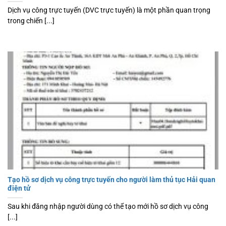
Dịch vụ công trực tuyến (DVC trực tuyến) là một phần quan trọng
trong chiến [...]
Tạo hồ sơ dịch vụ công trực tuyến cho người làm thủ tục Hải quan
điện tử
Sau khi đăng nhập người dùng có thể tạo mới hồ sơ dịch vụ công
[...]