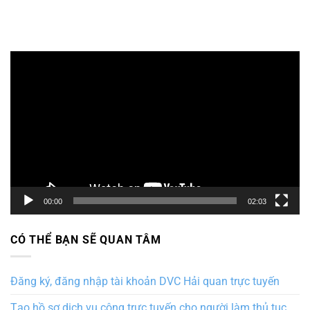
Trình
chơi
Video
00:00
02:03
CÓ THỂ BẠN SẼ QUAN TÂM
Đăng ký, đăng nhập tài khoản DVC Hải quan trực tuyến
Tạo hồ sơ dịch vụ công trực tuyến cho người làm thủ tục