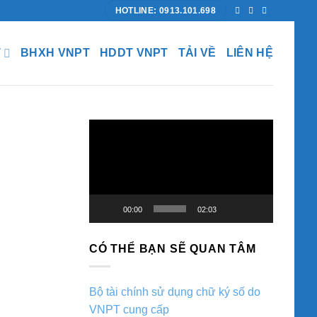
HOTLINE: 0913.101.698
T
BHXH VNPT
HDDT VNPT
TẢI VỀ
LIÊN HỆ
Trình
chơi
Video
00:00
02:03
CÓ THỂ BẠN SẼ QUAN TÂM
Bộ tài chính sử dụng chữ ký số do
VNPT cung cấp