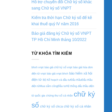
Hỗ trợ chuyển đổi Chữ ký số khác
sang Chữ ký số VNPT
Kiểm tra thời hạn Chữ ký số để kê
khai thuế quý IV năm 2016
Báo giá đăng ký Chữ ký số VNPT
TP Hồ Chí Minh tháng 10/2022
TỪ KHÓA TÌM KIẾM
bhxh vnpt
báo giá chữ ký số vnpt
báo giá hóa đơn
bảo hiểm xã hội
điện tử vnpt
báo giá vnpt bhxh
điện tử
Bộ Kế hoạch và đầu tưĐấu thầuĐấu thầu
điện tửMua sắm côngĐầu tưHệ thống đấu thầu điện
chữ ký
tử quốc gia
chứng thư số cá nhân
số
chữ ký số ckca
chữ ký số cá nhân