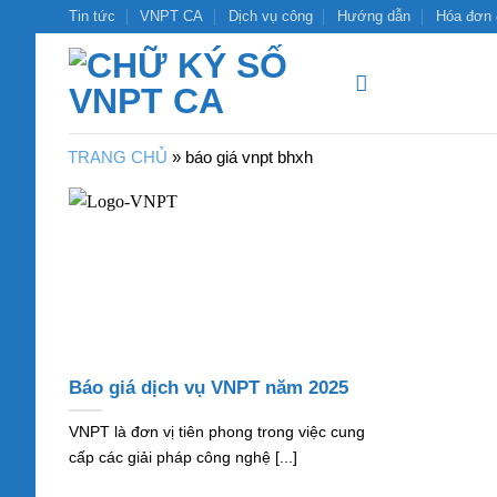
Bỏ
Tin tức
VNPT CA
Dịch vụ công
Hướng dẫn
Hóa đơn 
qua
nội
dung
TRANG CHỦ
»
báo giá vnpt bhxh
Báo giá dịch vụ VNPT năm 2025
VNPT là đơn vị tiên phong trong việc cung
cấp các giải pháp công nghệ [...]