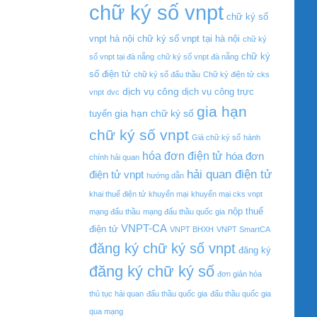
chữ ký số vnpt
chữ ký số
vnpt hà nội
chữ ký số vnpt tại hà nội
chữ ký
chữ ký
số vnpt tại đà nẵng
chữ ký số vnpt đà nẵng
số điện tử
chữ ký số đấu thầu
Chữ ký điện tử
cks
dịch vụ công
dịch vụ công trực
vnpt
dvc
gia hạn
gia hạn chữ ký số
tuyến
chữ ký số vnpt
Giá chữ ký số
hành
hóa đơn điện tử
hóa đơn
chính hải quan
hải quan điện tử
điện tử vnpt
hướng dẫn
khai thuế điện tử
khuyến mại
khuyến mại cks vnpt
nộp thuế
mạng đấu thầu
mạng đấu thầu quốc gia
VNPT-CA
điện tử
VNPT BHXH
VNPT SmartCA
đăng ký chữ ký số vnpt
đăng ký
đăng ký chữ ký số
đơn giản hóa
thủ tục hải quan
đấu thầu quốc gia
đấu thầu quốc gia
qua mạng