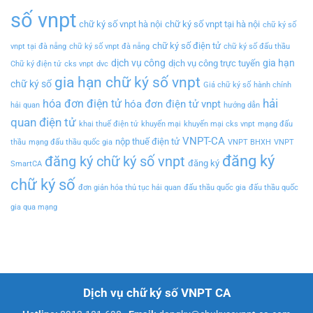
số vnpt
chữ ký số vnpt hà nội
chữ ký số vnpt tại hà nội
chữ ký số
chữ ký số điện tử
vnpt tại đà nẵng
chữ ký số vnpt đà nẵng
chữ ký số đấu thầu
dịch vụ công
gia hạn
dịch vụ công trực tuyến
Chữ ký điện tử
cks vnpt
dvc
gia hạn chữ ký số vnpt
chữ ký số
Giá chữ ký số
hành chính
hải
hóa đơn điện tử
hóa đơn điện tử vnpt
hải quan
hướng dẫn
quan điện tử
khai thuế điện tử
khuyến mại
khuyến mại cks vnpt
mạng đấu
VNPT-CA
nộp thuế điện tử
thầu
mạng đấu thầu quốc gia
VNPT BHXH
VNPT
đăng ký
đăng ký chữ ký số vnpt
đăng ký
SmartCA
chữ ký số
đơn giản hóa thủ tục hải quan
đấu thầu quốc gia
đấu thầu quốc
gia qua mạng
Dịch vụ chữ ký số VNPT CA