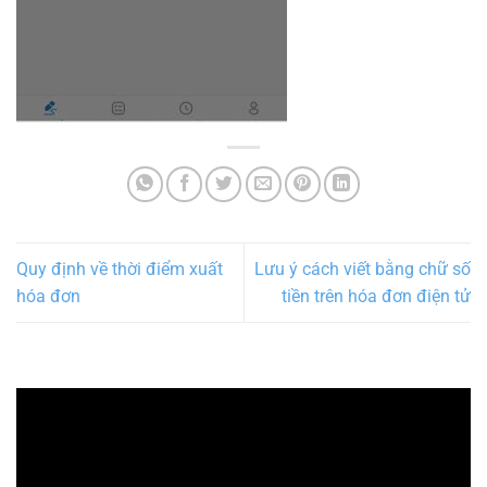
Quy định về thời điểm xuất
Lưu ý cách viết bằng chữ số
hóa đơn
tiền trên hóa đơn điện tử
Trình
chơi
Video