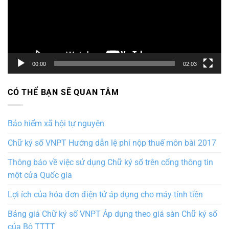
00:00
02:03
CÓ THỂ BẠN SẼ QUAN TÂM
Bảo hiểm xã hội tự nguyện
Chữ ký số VNPT Hướng dẫn lệ phí nộp thuế môn bài 2017
Thông báo về việc sử dụng Chữ ký số trên cổng thông tin
một cửa Quốc gia
Lợi ích của hóa đơn điện tử áp dụng cho máy tính tiền
Bảng giá Chữ ký số VNPT Áp dụng theo giá sàn Chữ ký số
của Bộ TTTT