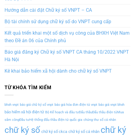
Hướng dẫn cài đặt Chữ ký số VNPT – CA
Bộ tài chính sử dụng chữ ký số do VNPT cung cấp
Kết quả triển khai một số dịch vụ công của BHXH Việt Nam
theo Đề án 06 của Chính phủ
Báo giá đăng ký Chữ ký số VNPT CA tháng 10/2022 VNPT
Hà Nội
Kê khai bảo hiểm xã hội dành cho chữ ký số VNPT
TỪ KHÓA TÌM KIẾM
bhxh vnpt
báo giá chữ ký số vnpt
báo giá hóa đơn điện tử vnpt
báo giá vnpt bhxh
bảo hiểm xã hội điện tử
Bộ Kế hoạch và đầu tưĐấu thầuĐấu thầu điện tửMua
sắm côngĐầu tưHệ thống đấu thầu điện tử quốc gia
chứng thư số cá nhân
chữ ký
chữ ký số
chữ ký số ckca
chữ ký số cá nhân