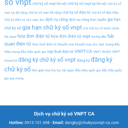
số vnpt
chữ ký số vnpt hà nội
chữ ký số vnpt tại hà nội
chữ ký số
chữ ký số điện tử
vnpt tại đà nẵng
chữ ký số vnpt đà nẵng
chữ ký số đấu thầu
dịch vụ công
gia hạn
dịch vụ công trực tuyến
Chữ ký điện tử
cks vnpt
dvc
gia hạn chữ ký số vnpt
chữ ký số
Giá chữ ký số
hành chính
hải
hóa đơn điện tử
hóa đơn điện tử vnpt
hải quan
hướng dẫn
quan điện tử
khai thuế điện tử
khuyến mại
khuyến mại cks vnpt
mạng đấu
VNPT-CA
nộp thuế điện tử
thầu
mạng đấu thầu quốc gia
VNPT BHXH
VNPT
đăng ký
đăng ký chữ ký số vnpt
đăng ký
SmartCA
chữ ký số
đơn giản hóa thủ tục hải quan
đấu thầu quốc gia
đấu thầu quốc
gia qua mạng
Dịch vụ chữ ký số VNPT CA
Hotline:
0913.101.698
-
Email:
dangky@chukysovnpt-ca.com