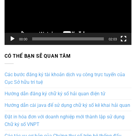
00:00
02:03
CÓ THỂ BẠN SẼ QUAN TÂM
Các bước đăng ký tài khoản dịch vụ công trực tuyến của
Cục Sở hữu trí tuệ
Hướng dẫn đăng ký chữ ký số hải quan điện tử
Hướng dẫn cài java để sử dụng chữ ký số kê khai hải quan
Đặt in hóa đơn với doanh nghiệp mới thành lập sử dụng
Chữ ký số VNPT
Các tác vụ cơ bản của Chứng thư số trên hệ thống đấu