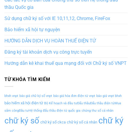
thầu Quốc gia
Sử dụng chữ ký số với IE 10,11,12, Chrome, FireFox
Bảo hiểm xã hội tự nguyện
HƯỚNG DẪN DỊCH VỤ HOÀN THUẾ ĐIỆN TỬ
Đăng ký tài khoản dịch vụ công trực tuyến
Hướng dẫn kê khai thuế qua mạng đối với Chữ ký số VNPT
TỪ KHÓA TÌM KIẾM
bhxh vnpt
báo giá chữ ký số vnpt
báo giá hóa đơn điện tử vnpt
báo giá vnpt bhxh
bảo hiểm xã hội điện tử
Bộ Kế hoạch và đầu tưĐấu thầuĐấu thầu điện tửMua
sắm côngĐầu tưHệ thống đấu thầu điện tử quốc gia
chứng thư số cá nhân
chữ ký
chữ ký số
chữ ký số ckca
chữ ký số cá nhân