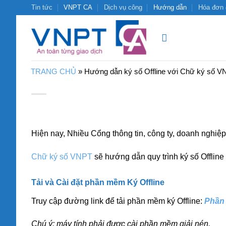
Bỏ
Tin tức
VNPT CA
Dịch vụ công
Hướng dẫn
Hóa đơn 
qua
nội
dung
TRANG CHỦ
»
Hướng dẫn ký số Offline với Chữ ký số V
Hiện nay, Nhiều Cổng thông tin, công ty, doanh nghiệ
Chữ ký số VNPT
sẽ hướng dẫn quy trình ký số Offline
Tải và Cài đặt phần mềm Ký Offline
Truy cập đường link để tải phần mềm ký Offline:
Phần 
Chú ý: máy tính phải được cài phần mềm giải nén.