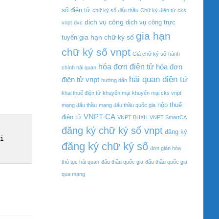
số điện tử
chữ ký số đấu thầu
Chữ ký điện tử
cks
dịch vụ công
dịch vụ công trực
vnpt
dvc
gia hạn
gia hạn chữ ký số
tuyến
chữ ký số vnpt
Giá chữ ký số
hành
hóa đơn điện tử
hóa đơn
chính hải quan
hải quan điện tử
điện tử vnpt
hướng dẫn
khai thuế điện tử
khuyến mại
khuyến mại cks vnpt
nộp thuế
mạng đấu thầu
mạng đấu thầu quốc gia
VNPT-CA
điện tử
VNPT BHXH
VNPT SmartCA
đăng ký chữ ký số vnpt
đăng ký
đăng ký chữ ký số
đơn giản hóa
thủ tục hải quan
đấu thầu quốc gia
đấu thầu quốc gia
qua mạng