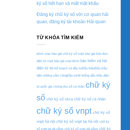
ký số hết hạn và mất mật khẩu
Đăng ký chữ ký số với cơ quan hải
quan, đăng ký tài khoản Hải quan
TỪ KHÓA TÌM KIẾM
bhxh vnpt
báo giá chữ ký số vnpt
báo giá hóa đơn
bảo hiểm xã hội
điện tử vnpt
báo giá vnpt bhxh
điện tử
Bộ Kế hoạch và đầu tưĐấu thầuĐấu thầu
điện tửMua sắm côngĐầu tưHệ thống đấu thầu điện
chữ ký
tử quốc gia
chứng thư số cá nhân
số
chữ ký số ckca
chữ ký số cá nhân
chữ ký số vnpt
chữ ký số
vnpt hà nội
chữ ký số vnpt tại hà nội
chữ ký
chữ ký
số vnpt tại đà nẵng
chữ ký số vnpt đà nẵng