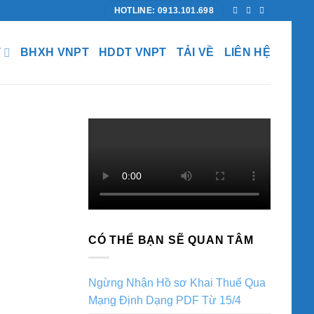
HOTLINE: 0913.101.698
T
BHXH VNPT
HDDT VNPT
TẢI VỀ
LIÊN HỆ
CÓ THỂ BẠN SẼ QUAN TÂM
Ngừng Nhận Hồ sơ Khai Thuế Qua
Mạng Định Dạng PDF Từ 15/4