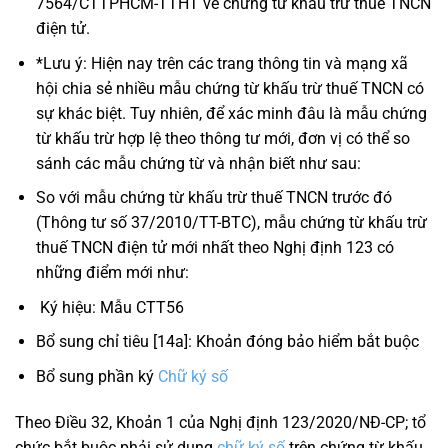
7564/CTTPHCM-TTHT về chứng từ khấu trừ thuế TNCN
điện tử.
*Lưu ý: Hiện nay trên các trang thông tin và mạng xã
hội chia sẻ nhiều mẫu chứng từ khấu trừ thuế TNCN có
sự khác biệt. Tuy nhiên, để xác minh đâu là mẫu chứng
từ khấu trừ hợp lệ theo thông tư mới, đơn vị có thể so
sánh các mẫu chứng từ và nhận biết như sau:
So với mẫu chứng từ khấu trừ thuế TNCN trước đó
(Thông tư số 37/2010/TT-BTC), mẫu chứng từ khấu trừ
thuế TNCN điện tử mới nhất theo Nghị định 123 có
những điểm mới như:
Ký hiệu: Mẫu CTT56
Bổ sung chỉ tiêu [14a]: Khoản đóng bảo hiểm bắt buộc
Bổ sung phần ký
Chữ ký số
Theo Điều 32, Khoản 1 của Nghị định 123/2020/NĐ-CP; tổ
chức bắt buộc phải sử dụng
chữ ký số
trên chứng từ khấu