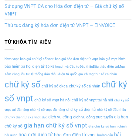
Sử dụng VNPT CA cho Hóa đơn điện tử – Giá chữ ký số
VNPT
Thủ tục đăng ký hóa đơn điện tử VNPT – EINVOICE
TỪ KHÓA TÌM KIẾM
bhxh vnpt
báo giá chữ ký số vnpt
báo giá hóa đơn điện tử vnpt
báo giá vnpt bhxh
bảo hiểm xã hội điện tử
Bộ Kế hoạch và đầu tưĐấu thầuĐấu thầu điện tửMua
sắm côngĐầu tưHệ thống đấu thầu điện tử quốc gia
chứng thư số cá nhân
chữ ký
chữ ký số
chữ ký số ckca
chữ ký số cá nhân
số vnpt
chữ ký số vnpt hà nội
chữ ký số vnpt tại hà nội
chữ ký số
chữ ký số điện tử
vnpt tại đà nẵng
chữ ký số vnpt đà nẵng
chữ ký số đấu thầu
dịch vụ công
gia hạn
dịch vụ công trực tuyến
Chữ ký điện tử
cks vnpt
dvc
gia hạn chữ ký số vnpt
chữ ký số
Giá chữ ký số
hành chính
hải
hóa đơn điện tử
hóa đơn điện tử vnpt
hải quan
hướng dẫn