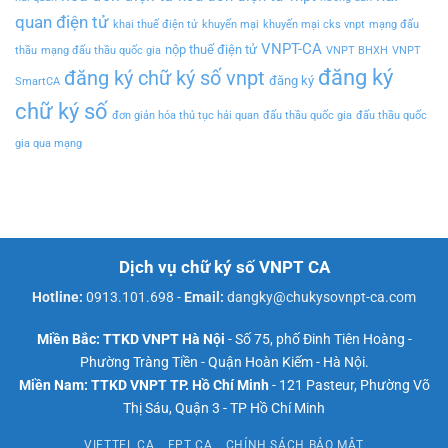
quan điện tử
khai thuế điện tử
khuyến mại
khuyến mại cks vnpt
mạng đấu
VNPT-CA
nộp thuế điện tử
thầu
mạng đấu thầu quốc gia
VNPT BHXH
VNPT
đăng ký
đăng ký chữ ký số vnpt
đăng ký
SmartCA
chữ ký số
đơn giản hóa thủ tục hải quan
đấu thầu quốc gia
đấu thầu quốc
gia qua mạng
Dịch vụ chữ ký số VNPT CA
Hotline:
0913.101.698
-
Email:
dangky@chukysovnpt-ca.com
Miền Bắc: TTKD VNPT Hà Nội
- Số 75, phố Đinh Tiên Hoàng -
Phường Tràng Tiền - Quận Hoàn Kiếm - Hà Nội.
Miền Nam: TTKD VNPT TP. Hồ Chí Minh
- 121 Pasteur, Phường Võ
Thị Sáu, Quận 3 - TP Hồ Chí Minh
VIETTEL CA
FPT CA
CHÍNH SÁCH BẢO MẬT