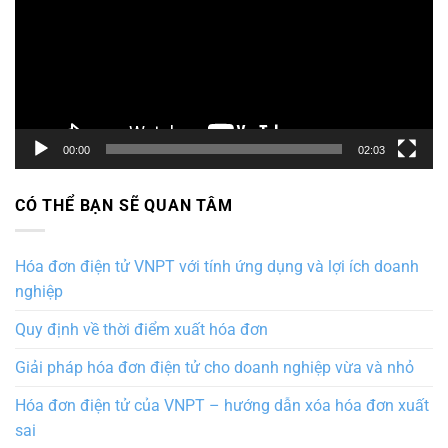
00:00
02:03
CÓ THỂ BẠN SẼ QUAN TÂM
Hóa đơn điện tử VNPT với tính ứng dụng và lợi ích doanh
nghiệp
Quy định về thời điểm xuất hóa đơn
Giải pháp hóa đơn điện tử cho doanh nghiệp vừa và nhỏ
Hóa đơn điện tử của VNPT – hướng dẫn xóa hóa đơn xuất
sai