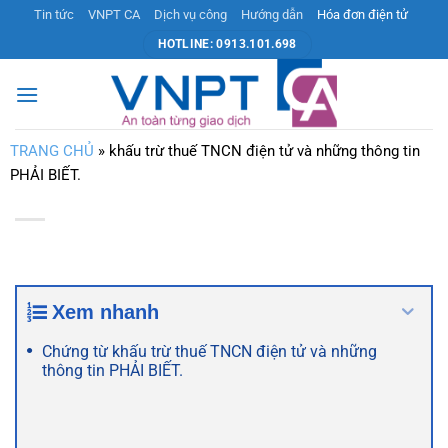
Bỏ
Tin tức
VNPT CA
Dịch vụ công
Hướng dẫn
Hóa đơn điện tử
qua
HOTLINE: 0913.101.698
nội
dung
TRANG CHỦ
»
khấu trừ thuế TNCN điện tử và những thông tin
PHẢI BIẾT.
Xem nhanh
Chứng từ khấu trừ thuế TNCN điện tử và những
thông tin PHẢI BIẾT.