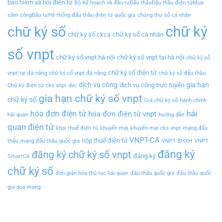
bảo hiểm xã hội điện tử
Bộ Kế hoạch và đầu tưĐấu thầuĐấu thầu điện tửMua
sắm côngĐầu tưHệ thống đấu thầu điện tử quốc gia
chứng thư số cá nhân
chữ ký
chữ ký số
chữ ký số ckca
chữ ký số cá nhân
số vnpt
chữ ký số vnpt hà nội
chữ ký số vnpt tại hà nội
chữ ký số
chữ ký số điện tử
vnpt tại đà nẵng
chữ ký số vnpt đà nẵng
chữ ký số đấu thầu
dịch vụ công
gia hạn
dịch vụ công trực tuyến
Chữ ký điện tử
cks vnpt
dvc
gia hạn chữ ký số vnpt
chữ ký số
Giá chữ ký số
hành chính
hải
hóa đơn điện tử
hóa đơn điện tử vnpt
hải quan
hướng dẫn
quan điện tử
khai thuế điện tử
khuyến mại
khuyến mại cks vnpt
mạng đấu
VNPT-CA
nộp thuế điện tử
thầu
mạng đấu thầu quốc gia
VNPT BHXH
VNPT
đăng ký
đăng ký chữ ký số vnpt
đăng ký
SmartCA
chữ ký số
đơn giản hóa thủ tục hải quan
đấu thầu quốc gia
đấu thầu quốc
gia qua mạng