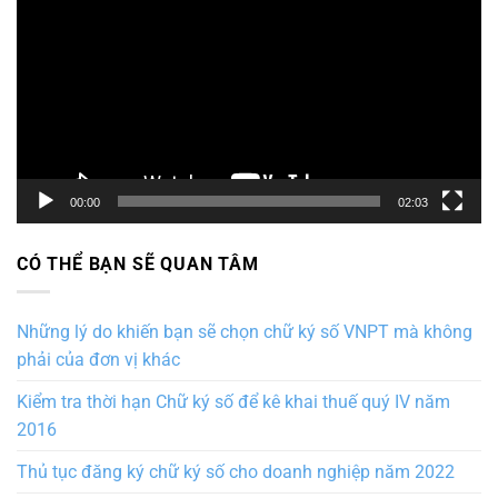
chơi
Video
00:00
02:03
CÓ THỂ BẠN SẼ QUAN TÂM
Những lý do khiến bạn sẽ chọn chữ ký số VNPT mà không
phải của đơn vị khác
Kiểm tra thời hạn Chữ ký số để kê khai thuế quý IV năm
2016
Thủ tục đăng ký chữ ký số cho doanh nghiệp năm 2022