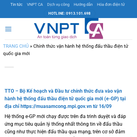
Bỏ
Tin tức
VNPT CA
Dịch vụ công
Hướng dẫn
Hóa đơn điện tử
qua
HOTLINE: 0913.101.698
nội
dung
TRANG CHỦ
»
Chính thức vận hành hệ thống đấu thầu điện tử
quốc gia mới
TTO – Bộ Kế hoạch và Đầu tư chính thức đưa vào vận
hành hệ thống đấu thầu điện tử quốc gia mới (e-GP) tại
địa chỉ https://muasamcong.mpi.gov.vn từ 16/09
Hệ thống e-GP mới chạy được trên đa trình duyệt và đáp
ứng mục tiêu quản lý thống nhất thông tin về đấu thầu
cũng như thực hiện đấu thầu qua mạng, trên cơ sở đảm