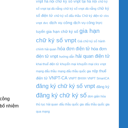
vnpt hà nội
chữ ký số vnpt tại hà nội
chữ ký
chữ ký
số vnpt tại đà nẵng
chữ ký số vnpt đà nẵng
số điện tử
chữ ký số đấu thầu
Chữ ký điện tử
cks
dịch vụ công
dịch vụ công trực
vnpt
dvc
gia hạn
gia hạn chữ ký số
tuyến
chữ ký số vnpt
Giá chữ ký số
hành
hóa đơn điện tử
hóa đơn
chính hải quan
hải quan điện tử
điện tử vnpt
hướng dẫn
khai thuế điện tử
khuyến mại
khuyến mại cks vnpt
nộp thuế
mạng đấu thầu
mạng đấu thầu quốc gia
VNPT-CA
điện tử
VNPT BHXH
VNPT SmartCA
đăng ký chữ ký số vnpt
đăng ký
đăng ký chữ ký số
đơn giản hóa
 công
thủ tục hải quan
đấu thầu quốc gia
đấu thầu quốc gia
 bổ nhiệm
qua mạng