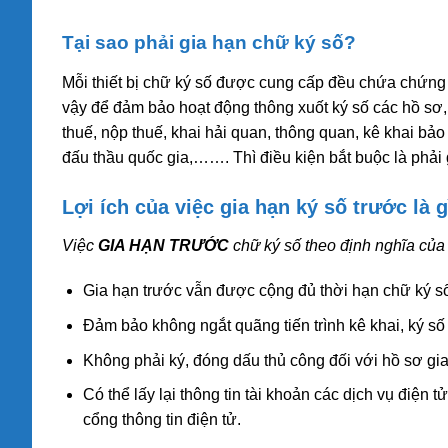
Tại sao phải gia hạn chữ ký số?
Mỗi thiết bị chữ ký số được cung cấp đều chứa chứng
vậy để đảm bảo hoạt động thông xuốt ký số các hồ sơ, 
thuế, nộp thuế, khai hải quan, thông quan, kê khai bảo
đấu thầu quốc gia,……. Thì điều kiện bắt buộc là phải 
Lợi ích của việc gia hạn ký số trước là g
Việc
GIA HẠN TRƯỚC
chữ ký số theo định nghĩa của c
Gia hạn trước vẫn được cộng đủ thời hạn chữ ký số
Đảm bảo không ngắt quãng tiến trình kê khai, ký số
Không phải ký, đóng dấu thủ công đối với hồ sơ gi
Có thể lấy lại thông tin tài khoản các dịch vụ điện
cổng thông tin điện tử.