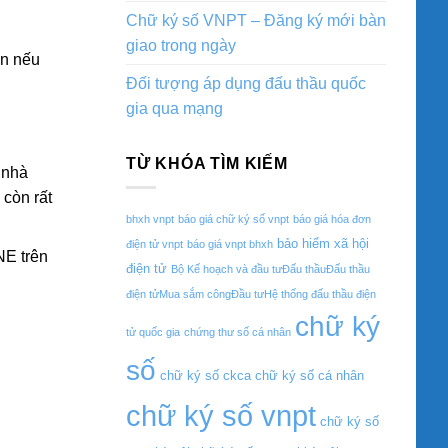
Chữ ký số VNPT – Đăng ký mới bàn
giao trong ngày
ên nếu
Đối tượng áp dụng đấu thầu quốc
gia qua mạng
TỪ KHÓA TÌM KIẾM
 nhà
 còn rất
bhxh vnpt
báo giá chữ ký số vnpt
báo giá hóa đơn
bảo hiểm xã hội
điện tử vnpt
báo giá vnpt bhxh
NE trên
điện tử
Bộ Kế hoạch và đầu tưĐấu thầuĐấu thầu
điện tửMua sắm côngĐầu tưHệ thống đấu thầu điện
chữ ký
tử quốc gia
chứng thư số cá nhân
số
chữ ký số ckca
chữ ký số cá nhân
chữ ký số vnpt
chữ ký số