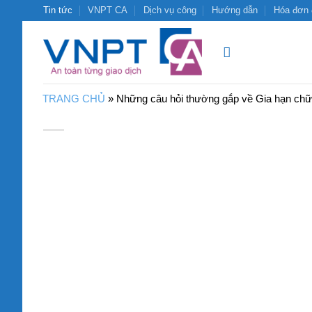
Bỏ
Tin tức
VNPT CA
Dịch vụ công
Hướng dẫn
Hóa đơn 
qua
nội
dung
TRANG CHỦ
»
Những câu hỏi thường gắp về Gia hạn chữ