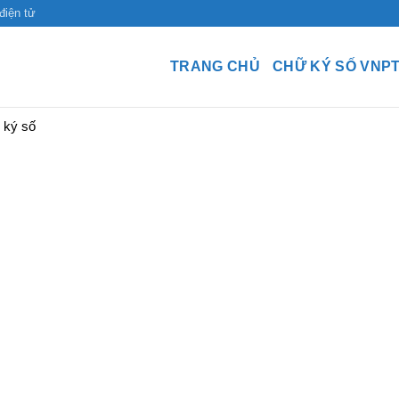
điện tử
TRANG CHỦ
CHỮ KÝ SỐ VNP
 ký số