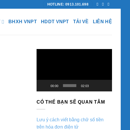
HOTLINE: 0913.101.698
T
BHXH VNPT
HDDT VNPT
TẢI VỀ
LIÊN HỆ
Trình
chơi
Video
00:00
02:03
CÓ THỂ BẠN SẼ QUAN TÂM
Lưu ý cách viết bằng chữ số tiền
trên hóa đơn điện tử