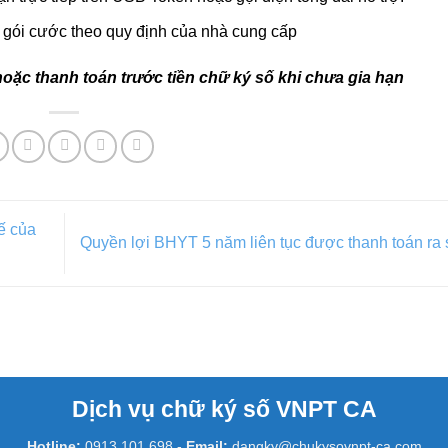
n gói cước theo quy định của nhà cung cấp
c thanh toán trước tiền chữ ký số khi chưa gia hạn
ế của
Quyền lợi BHYT 5 năm liên tục được thanh toán ra
Dịch vụ chữ ký số VNPT CA
Hotline:
0913.101.698
-
Email:
dangky@chukysovnpt-ca.com