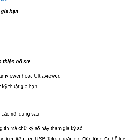
 gia hạn
 thiện hồ sơ.
amviewer hoặc Ultraviewer.
 kỹ thuật gia hạn.
 các nội dung sau:
g tin mà chữ ký số này tham gia ký số.
ạn trực tiếp trên USB Token hoặc gọi điện tổng đài hỗ trợ.