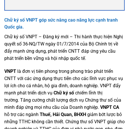
Chữ ký số VNPT góp sức nâng cao năng lực cạnh tranh
Quốc gia.
Chữ ký số VNPT – Đăng ký mới – Thi hành thực hiện Nghị
quyết số 36-NQ/TW ngày 01/7/2014 của Bộ Chính trị về
đẩy mạnh ứng dụng, phát triển CNTT đáp ứng yêu cầu
phát triển bền vững và hội nhập quốc tế.
VNPT
là đơn vị tiên phong trong phong trào phát triển
CNTT với các ứng dụng thực tiễn cho các lĩnh vực phục vụ
lợi ích cho cá nhân, hộ gia đình, doanh nghiệp. VNPT đẩy
mạnh phát triển dịch vụ
Chữ ký số
chiếm lĩnh thị
trường. Tăng cường chất lượng dịch vụ Chứng thư số của
mình đáp ứng mọi nhu cầu của Doanh nghiệp.
VNPT CA
hỗ trợ các ngành
Thuế, Hải Quan, BHXH
giảm bớt lược bỏ
những TTHC không cần thiết. Chứng thư số VNPT giúp cho
doanh nghiệp và TTHC của đơn vị nhà nước gọn, nhẹ, đơn