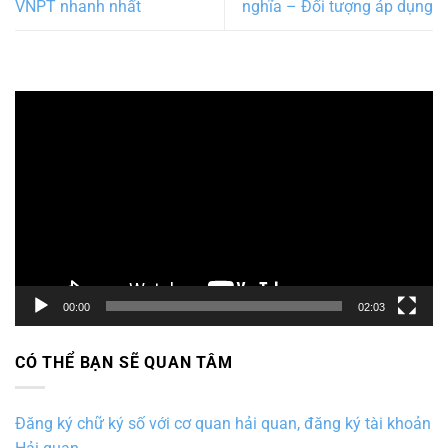
VNPT nhanh nhất
nghĩa – Đối tượng áp dụng
Trình
chơi
Video
00:00
02:03
CÓ THỂ BẠN SẼ QUAN TÂM
Đăng ký chữ ký số với cơ quan hải quan, đăng ký tài khoản