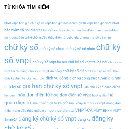
TỪ KHÓA TÌM KIẾM
bhxh vnpt
báo giá chữ ký số vnpt
báo giá hóa đơn điện tử vnpt
báo giá vnpt bhxh
bảo hiểm xã hội điện tử
Bộ Kế hoạch và đầu tưĐấu thầuĐấu thầu điện tửMua
sắm côngĐầu tưHệ thống đấu thầu điện tử quốc gia
chứng thư số cá nhân
chữ ký
chữ ký số
chữ ký số ckca
chữ ký số cá nhân
số vnpt
chữ ký số vnpt hà nội
chữ ký số vnpt tại hà nội
chữ ký số
chữ ký số điện tử
vnpt tại đà nẵng
chữ ký số vnpt đà nẵng
chữ ký số đấu thầu
dịch vụ công
gia hạn
dịch vụ công trực tuyến
Chữ ký điện tử
cks vnpt
dvc
gia hạn chữ ký số vnpt
chữ ký số
Giá chữ ký số
hành chính
hải
hóa đơn điện tử
hóa đơn điện tử vnpt
hải quan
hướng dẫn
quan điện tử
khai thuế điện tử
khuyến mại
khuyến mại cks vnpt
mạng đấu
VNPT-CA
nộp thuế điện tử
thầu
mạng đấu thầu quốc gia
VNPT BHXH
VNPT
đăng ký
đăng ký chữ ký số vnpt
đăng ký
SmartCA
chữ ký số