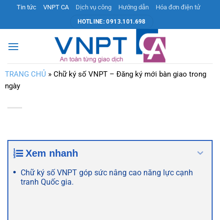
Bỏ
Tin tức
VNPT CA
Dịch vụ công
Hướng dẫn
Hóa đơn điện tử
qua
HOTLINE: 0913.101.698
nội
dung
TRANG CHỦ
»
Chữ ký số VNPT – Đăng ký mới bàn giao trong
ngày
Xem nhanh
Chữ ký số VNPT góp sức nâng cao năng lực cạnh
tranh Quốc gia.