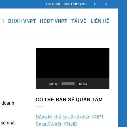
HOTLINE: 0913.101.698
T
BHXH VNPT
HDDT VNPT
TẢI VỀ
LIÊN HỆ
Trình
chơi
Video
00:00
02:03
CÓ THỂ BẠN SẼ QUAN TÂM
o doanh
Đăng ký chữ ký số cá nhân VNPT
 số nhà
SmartCA trên VNeID