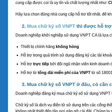
cung cấp được coi là uy tín và chất lượng nhất như:
C
Hãy lựa chọn đúng nhà cung cấp hỗ trợ tốt nhất. để k
2.
Mua chữ ký số VNPT
thì được hỗ trợ
Doanh nghiệp khởi nghiệp sử dụng VNPT CA là lựa chọ
Thiết bị chính hãng
không hỏng
Hỗ trợ trong quá trình sử dụng đăng ký các tài kho
Hỗ trợ
trực tiếp
bởi đội ngũ nhân viên kinh doanh đ
Hỗ trợ từ
tổng đài miễn phí của VNPT
từ số 18001
3. Mua chữ ký số VNPT ở đâu, có cần cà
Doanh nghiệp đăng ký mua chữ ký số sử dụng VNPT C
Chữ ký số là dịch vụ điện tử sử dụng trên các cổng thô
không nhất thiết đến tận nơi gặp gỡ cài đặt. Chúng ta s