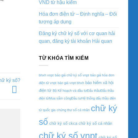
VND từ hậu kiểm
Hóa đơn điện tử – Định nghĩa – Đối
tượng áp dụng
Đăng ký chữ ký số với cơ quan hải
quan, đăng ký tài khoản Hải quan
TỪ KHÓA TÌM KIẾM
bhxh vnpt
báo giá chữ ký số vnpt
báo giá hóa đơn
hữ ký số?
bảo hiểm xã hội
điện tử vnpt
báo giá vnpt bhxh
điện tử
Bộ Kế hoạch và đầu tưĐấu thầuĐấu thầu
điện tửMua sắm côngĐầu tưHệ thống đấu thầu điện
chữ ký
tử quốc gia
chứng thư số cá nhân
số
chữ ký số ckca
chữ ký số cá nhân
chữ ký số vnpt
chữ ký số