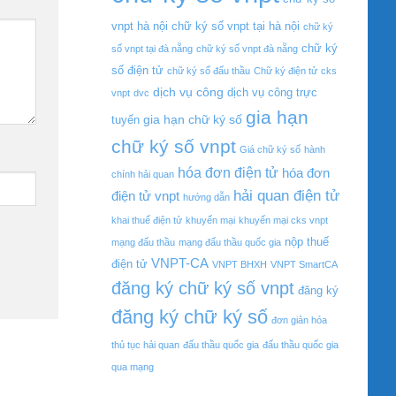
vnpt hà nội
chữ ký số vnpt tại hà nội
chữ ký
chữ ký
số vnpt tại đà nẵng
chữ ký số vnpt đà nẵng
số điện tử
chữ ký số đấu thầu
Chữ ký điện tử
cks
dịch vụ công
dịch vụ công trực
vnpt
dvc
gia hạn
gia hạn chữ ký số
tuyến
chữ ký số vnpt
Giá chữ ký số
hành
hóa đơn điện tử
hóa đơn
chính hải quan
hải quan điện tử
điện tử vnpt
hướng dẫn
khai thuế điện tử
khuyến mại
khuyến mại cks vnpt
nộp thuế
mạng đấu thầu
mạng đấu thầu quốc gia
VNPT-CA
điện tử
VNPT BHXH
VNPT SmartCA
đăng ký chữ ký số vnpt
đăng ký
đăng ký chữ ký số
đơn giản hóa
thủ tục hải quan
đấu thầu quốc gia
đấu thầu quốc gia
qua mạng