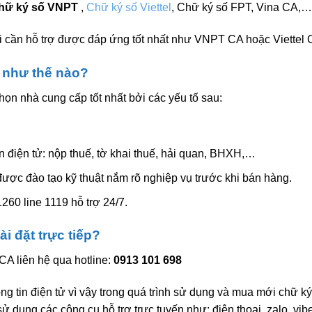
hữ ký số VNPT
,
Chữ ký số Viettel
, Chữ ký số FPT, Vina CA,…
hi cần hỗ trợ được đáp ứng tốt nhất như VNPT CA hoặc Viettel 
 như thế nào?
n nhà cung cấp tốt nhất bởi các yếu tố sau:
ản điện tử: nộp thuế, tờ khai thuế, hải quan, BHXH,…
ược đào tạo kỹ thuật nắm rõ nghiệp vụ trước khi bán hàng.
260 line 1119 hỗ trợ 24/7.
i đặt trực tiếp?
A liên hệ qua hotline:
0913 101 698
ng tin điện tử vì vậy trong quá trình sử dụng và mua mới chữ ký
ử dụng các công cụ hỗ trợ trực tuyến như: điện thoại, zalo, vibe