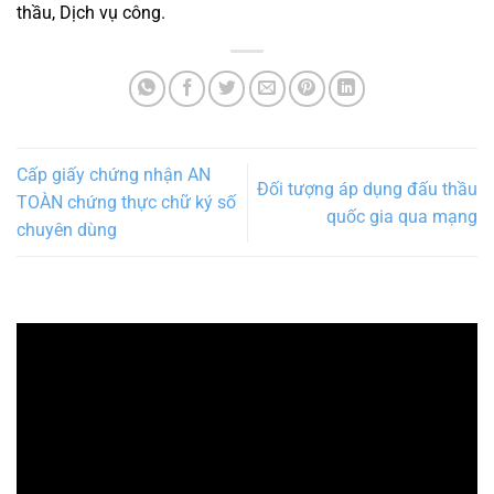
thầu, Dịch vụ công.
Cấp giấy chứng nhận AN
Đối tượng áp dụng đấu thầu
TOÀN chứng thực chữ ký số
quốc gia qua mạng
chuyên dùng
Trình
chơi
Video