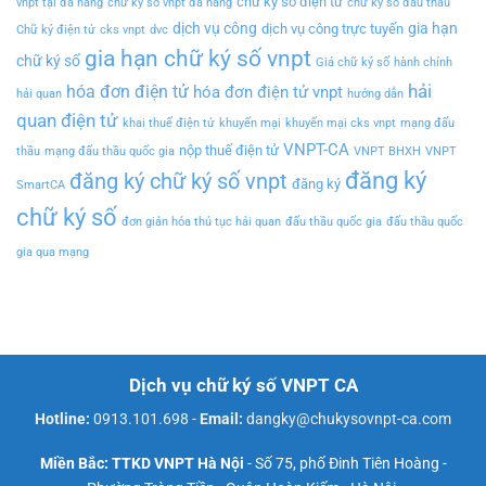
chữ ký số điện tử
vnpt tại đà nẵng
chữ ký số vnpt đà nẵng
chữ ký số đấu thầu
dịch vụ công
gia hạn
dịch vụ công trực tuyến
Chữ ký điện tử
cks vnpt
dvc
gia hạn chữ ký số vnpt
chữ ký số
Giá chữ ký số
hành chính
hải
hóa đơn điện tử
hóa đơn điện tử vnpt
hải quan
hướng dẫn
quan điện tử
khai thuế điện tử
khuyến mại
khuyến mại cks vnpt
mạng đấu
VNPT-CA
nộp thuế điện tử
thầu
mạng đấu thầu quốc gia
VNPT BHXH
VNPT
đăng ký
đăng ký chữ ký số vnpt
đăng ký
SmartCA
chữ ký số
đơn giản hóa thủ tục hải quan
đấu thầu quốc gia
đấu thầu quốc
gia qua mạng
Dịch vụ chữ ký số VNPT CA
Hotline:
0913.101.698
-
Email:
dangky@chukysovnpt-ca.com
Miền Bắc: TTKD VNPT Hà Nội
- Số 75, phố Đinh Tiên Hoàng -