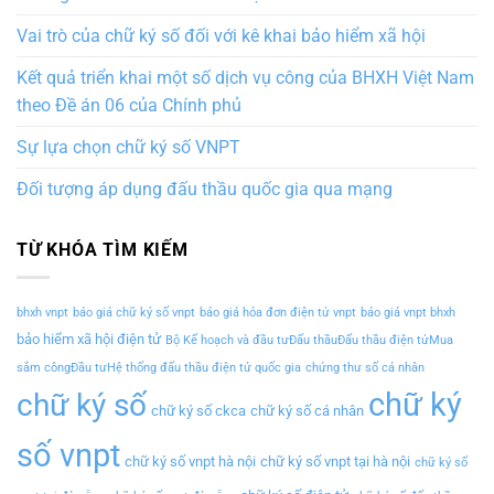
Vai trò của chữ ký số đối với kê khai bảo hiểm xã hội
Kết quả triển khai một số dịch vụ công của BHXH Việt Nam
theo Đề án 06 của Chính phủ
Sự lựa chọn chữ ký số VNPT
Đối tượng áp dụng đấu thầu quốc gia qua mạng
TỪ KHÓA TÌM KIẾM
bhxh vnpt
báo giá chữ ký số vnpt
báo giá hóa đơn điện tử vnpt
báo giá vnpt bhxh
bảo hiểm xã hội điện tử
Bộ Kế hoạch và đầu tưĐấu thầuĐấu thầu điện tửMua
sắm côngĐầu tưHệ thống đấu thầu điện tử quốc gia
chứng thư số cá nhân
chữ ký
chữ ký số
chữ ký số ckca
chữ ký số cá nhân
số vnpt
chữ ký số vnpt hà nội
chữ ký số vnpt tại hà nội
chữ ký số