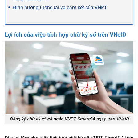
Định hướng tương lai và cam kết của VNPT
Lợi ích của việc tích hợp chữ ký số trên VNeID
Đăng ký chữ ký số cá nhân VNPT SmartCA ngay trên VNeID