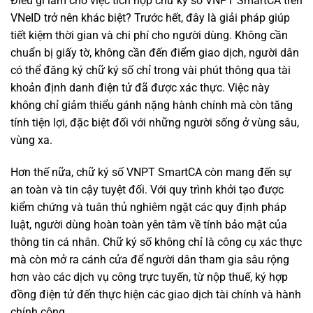
Điều gì làm cho việc tích hợp chữ ký số VNPT SmartCA trên
VNeID trở nên khác biệt? Trước hết, đây là giải pháp giúp
tiết kiệm thời gian và chi phí cho người dùng. Không cần
chuẩn bị giấy tờ, không cần đến điểm giao dịch, người dân
có thể đăng ký chữ ký số chỉ trong vài phút thông qua tài
khoản định danh điện tử đã được xác thực. Việc này
không chỉ giảm thiểu gánh nặng hành chính mà còn tăng
tính tiện lợi, đặc biệt đối với những người sống ở vùng sâu,
vùng xa.
Hơn thế nữa, chữ ký số VNPT SmartCA còn mang đến sự
an toàn và tin cậy tuyệt đối. Với quy trình khởi tạo được
kiểm chứng và tuân thủ nghiêm ngặt các quy định pháp
luật, người dùng hoàn toàn yên tâm về tính bảo mật của
thông tin cá nhân. Chữ ký số không chỉ là công cụ xác thực
mà còn mở ra cánh cửa để người dân tham gia sâu rộng
hơn vào các dịch vụ công trực tuyến, từ nộp thuế, ký hợp
đồng điện tử đến thực hiện các giao dịch tài chính và hành
chính công.