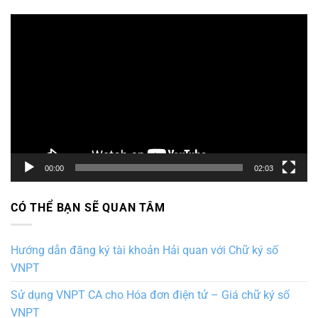
Trình
chơi
Video
00:00
02:03
CÓ THỂ BẠN SẼ QUAN TÂM
Hướng dẫn đăng ký tài khoản Hải quan với Chữ ký số
VNPT
Sử dụng VNPT CA cho Hóa đơn điện tử – Giá chữ ký số
VNPT