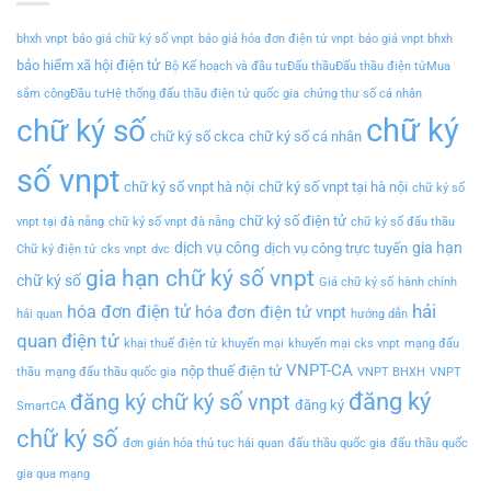
bhxh vnpt
báo giá chữ ký số vnpt
báo giá hóa đơn điện tử vnpt
báo giá vnpt bhxh
bảo hiểm xã hội điện tử
Bộ Kế hoạch và đầu tưĐấu thầuĐấu thầu điện tửMua
sắm côngĐầu tưHệ thống đấu thầu điện tử quốc gia
chứng thư số cá nhân
chữ ký
chữ ký số
chữ ký số ckca
chữ ký số cá nhân
số vnpt
chữ ký số vnpt hà nội
chữ ký số vnpt tại hà nội
chữ ký số
chữ ký số điện tử
vnpt tại đà nẵng
chữ ký số vnpt đà nẵng
chữ ký số đấu thầu
dịch vụ công
gia hạn
dịch vụ công trực tuyến
Chữ ký điện tử
cks vnpt
dvc
gia hạn chữ ký số vnpt
chữ ký số
Giá chữ ký số
hành chính
hải
hóa đơn điện tử
hóa đơn điện tử vnpt
hải quan
hướng dẫn
quan điện tử
khai thuế điện tử
khuyến mại
khuyến mại cks vnpt
mạng đấu
VNPT-CA
nộp thuế điện tử
thầu
mạng đấu thầu quốc gia
VNPT BHXH
VNPT
đăng ký
đăng ký chữ ký số vnpt
đăng ký
SmartCA
chữ ký số
đơn giản hóa thủ tục hải quan
đấu thầu quốc gia
đấu thầu quốc
gia qua mạng