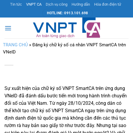
Bỏ
Tin tức
VNPT CA
Dịch vụ công
Hướng dẫn
Hóa đơn điện tử
qua
HOTLINE: 0913.101.698
nội
dung
TRANG CHỦ
»
Đăng ký chữ ký số cá nhân VNPT SmartCA trên
VNeID
Sự xuất hiện của chữ ký số VNPT SmartCA trên ứng dụng
VNeID đã đánh dấu bước tiến mới trong hành trình chuyển
đổi số của Việt Nam. Từ ngày 28/10/2024, công dân có
thể khởi tạo chữ ký số VNPT SmartCA ngay trên ứng dụng
định danh điện tử quốc gia mà không cần đến các thủ tục
rườm rà hay bản sao giấy tờ như trước đây. Nhưng tại sao
sự kiện này lại được đánh giá là một bước ngoặt? Và chữ