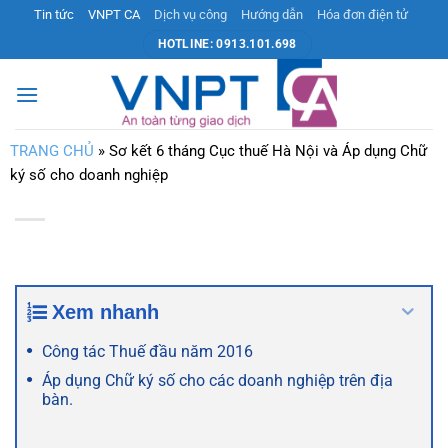
Bỏ
Tin tức
VNPT CA
Dịch vụ công
Hướng dẫn
Hóa đơn điện tử
qua
HOTLINE: 0913.101.698
nội
dung
TRANG CHỦ
»
Sơ kết 6 tháng Cục thuế Hà Nội và Áp dụng Chữ
ký số cho doanh nghiệp
Xem nhanh
Công tác Thuế đầu năm 2016
Áp dụng Chữ ký số cho các doanh nghiệp trên địa
bàn.