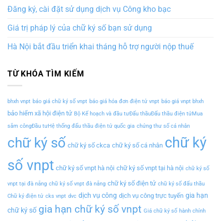
Đăng ký, cài đặt sử dụng dịch vụ Công kho bạc
Giá trị pháp lý của chữ ký số bạn sử dụng
Hà Nội bắt đầu triển khai tháng hỗ trợ người nộp thuế
TỪ KHÓA TÌM KIẾM
bhxh vnpt
báo giá chữ ký số vnpt
báo giá hóa đơn điện tử vnpt
báo giá vnpt bhxh
bảo hiểm xã hội điện tử
Bộ Kế hoạch và đầu tưĐấu thầuĐấu thầu điện tửMua
sắm côngĐầu tưHệ thống đấu thầu điện tử quốc gia
chứng thư số cá nhân
chữ ký
chữ ký số
chữ ký số ckca
chữ ký số cá nhân
số vnpt
chữ ký số vnpt hà nội
chữ ký số vnpt tại hà nội
chữ ký số
chữ ký số điện tử
vnpt tại đà nẵng
chữ ký số vnpt đà nẵng
chữ ký số đấu thầu
dịch vụ công
gia hạn
dịch vụ công trực tuyến
Chữ ký điện tử
cks vnpt
dvc
gia hạn chữ ký số vnpt
chữ ký số
Giá chữ ký số
hành chính