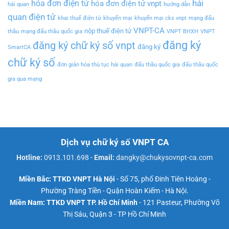
hải
hóa đơn điện tử
hóa đơn điện tử vnpt
hải quan
hướng dẫn
quan điện tử
khai thuế điện tử
khuyến mại
khuyến mại cks vnpt
mạng đấu
VNPT-CA
nộp thuế điện tử
thầu
mạng đấu thầu quốc gia
VNPT BHXH
VNPT
đăng ký
đăng ký chữ ký số vnpt
đăng ký
SmartCA
chữ ký số
đơn giản hóa thủ tục hải quan
đấu thầu quốc gia
đấu thầu quốc
gia qua mạng
Dịch vụ chữ ký số VNPT CA
Hotline:
0913.101.698
-
Email:
dangky@chukysovnpt-ca.com
Miền Bắc: TTKD VNPT Hà Nội
- Số 75, phố Đinh Tiên Hoàng -
Phường Tràng Tiền - Quận Hoàn Kiếm - Hà Nội.
Miền Nam: TTKD VNPT TP. Hồ Chí Minh
- 121 Pasteur, Phường Võ
Thị Sáu, Quận 3 - TP Hồ Chí Minh