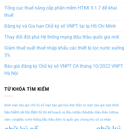
Tổng cục thuế nâng cấp phần mềm HTKK 3.1.7 để khai
thuế
Đăng ký và Gia hạn Chữ ký số VNPT tại tp Hồ Chí Minh
Thay đổi đột phá Hệ thống mạng đấu thầu quốc gia mới
Giảm thuế suất thuế nhập khẩu các thiết bị lọc nước xuống
5%
Báo giá đăng ký Chữ ký số VNPT CA tháng 10/2022 VNPT
Hà Nội
TỪ KHÓA TÌM KIẾM
bhxh vnpt
báo giá chữ ký số vnpt
báo giá hóa đơn điện tử vnpt
báo giá vnpt bhxh
bảo hiểm xã hội điện tử
Bộ Kế hoạch và đầu tưĐấu thầuĐấu thầu điện tửMua
sắm côngĐầu tưHệ thống đấu thầu điện tử quốc gia
chứng thư số cá nhân