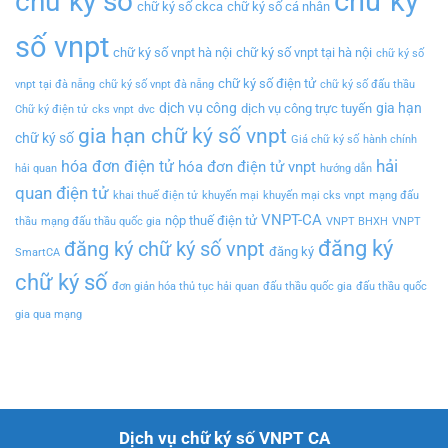
chữ ký
chữ ký số
chữ ký số ckca
chữ ký số cá nhân
số vnpt
chữ ký số vnpt hà nội
chữ ký số vnpt tại hà nội
chữ ký số
chữ ký số điện tử
vnpt tại đà nẵng
chữ ký số vnpt đà nẵng
chữ ký số đấu thầu
dịch vụ công
gia hạn
dịch vụ công trực tuyến
Chữ ký điện tử
cks vnpt
dvc
gia hạn chữ ký số vnpt
chữ ký số
Giá chữ ký số
hành chính
hải
hóa đơn điện tử
hóa đơn điện tử vnpt
hải quan
hướng dẫn
quan điện tử
khai thuế điện tử
khuyến mại
khuyến mại cks vnpt
mạng đấu
VNPT-CA
nộp thuế điện tử
thầu
mạng đấu thầu quốc gia
VNPT BHXH
VNPT
đăng ký
đăng ký chữ ký số vnpt
đăng ký
SmartCA
chữ ký số
đơn giản hóa thủ tục hải quan
đấu thầu quốc gia
đấu thầu quốc
gia qua mạng
Dịch vụ chữ ký số VNPT CA