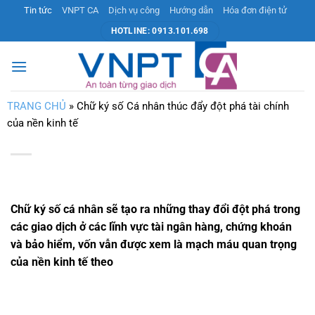
Bỏ
Tin tức
VNPT CA
Dịch vụ công
Hướng dẫn
Hóa đơn điện tử
qua
HOTLINE: 0913.101.698
nội
dung
TRANG CHỦ
»
Chữ ký số Cá nhân thúc đẩy đột phá tài chính
của nền kinh tế
Chữ ký số cá nhân sẽ tạo ra những thay đổi đột phá trong
các giao dịch ở các lĩnh vực tài ngân hàng, chứng khoán
và bảo hiểm, vốn vẫn được xem là mạch máu quan trọng
của nền kinh tế theo