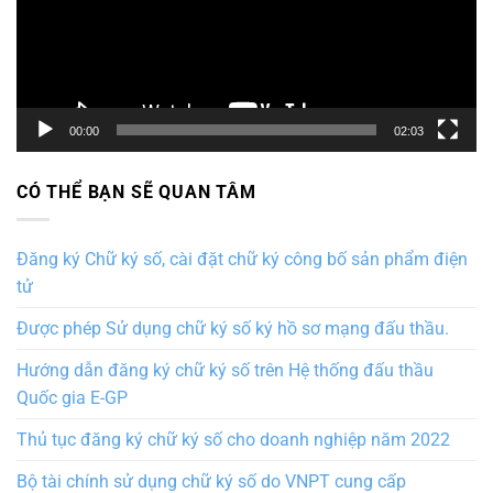
00:00
02:03
CÓ THỂ BẠN SẼ QUAN TÂM
Đăng ký Chữ ký số, cài đặt chữ ký công bố sản phẩm điện
tử
Được phép Sử dụng chữ ký số ký hồ sơ mạng đấu thầu.
Hướng dẫn đăng ký chữ ký số trên Hệ thống đấu thầu
Quốc gia E-GP
Thủ tục đăng ký chữ ký số cho doanh nghiệp năm 2022
Bộ tài chính sử dụng chữ ký số do VNPT cung cấp