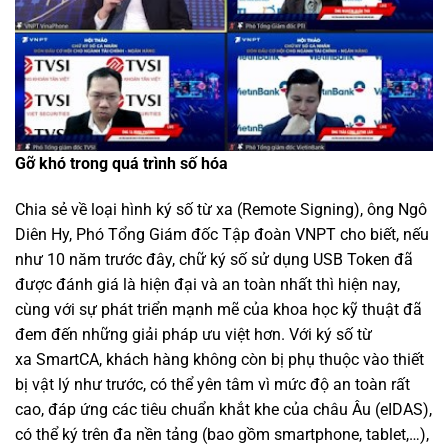
Gỡ khó trong quá trình số hóa
Chia sẻ về loại hình ký số từ xa (Remote Signing), ông Ngô
Diên Hy, Phó Tổng Giám đốc Tập đoàn VNPT cho biết, nếu
như 10 năm trước đây, chữ ký số sử dụng USB Token đã
được đánh giá là hiện đại và an toàn nhất thì hiện nay,
cùng với sự phát triển mạnh mẽ của khoa học kỹ thuật đã
đem đến những giải pháp ưu việt hơn. Với ký số từ
xa SmartCA, khách hàng không còn bị phụ thuộc vào thiết
bị vật lý như trước, có thể yên tâm vì mức độ an toàn rất
cao, đáp ứng các tiêu chuẩn khắt khe của châu Âu (eIDAS),
có thể ký trên đa nền tảng (bao gồm smartphone, tablet,…),