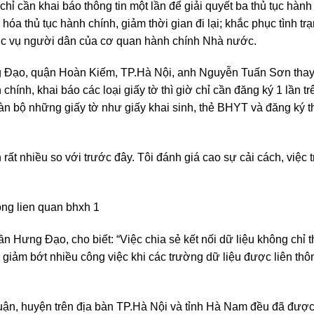
chỉ cần khai báo thông tin một lần để giải quyết ba thủ tục hành
 hóa thủ tục hành chính, giảm thời gian đi lại; khắc phục tình trạ
phục vụ người dân của cơ quan hành chính Nhà nước.
Đạo, quận Hoàn Kiếm, TP.Hà Nội, anh Nguyễn Tuấn Sơn thay 
hính, khai báo các loại giấy tờ thì giờ chỉ cần đăng ký 1 lần t
àn bộ những giấy tờ như giấy khai sinh, thẻ BHYT và đăng ký t
rất nhiều so với trước đây. Tôi đánh giá cao sự cải cách, việc t
ng Đạo, cho biết: “Việc chia sẻ kết nối dữ liệu không chỉ t
iảm bớt nhiều công việc khi các trường dữ liệu được liên thô
quận, huyện trên địa bàn TP.Hà Nội và tỉnh Hà Nam đều đã được