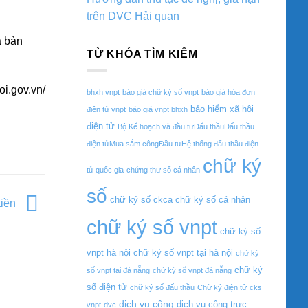
trên DVC Hải quan
a bàn
TỪ KHÓA TÌM KIẾM
i.gov.vn/
bhxh vnpt
báo giá chữ ký số vnpt
báo giá hóa đơn
bảo hiểm xã hội
điện tử vnpt
báo giá vnpt bhxh
điện tử
Bộ Kế hoạch và đầu tưĐấu thầuĐấu thầu
điện tửMua sắm côngĐầu tưHệ thống đấu thầu điện
chữ ký
tử quốc gia
chứng thư số cá nhân
số
chữ ký số ckca
chữ ký số cá nhân
tiền
chữ ký số vnpt
chữ ký số
vnpt hà nội
chữ ký số vnpt tại hà nội
chữ ký
chữ ký
số vnpt tại đà nẵng
chữ ký số vnpt đà nẵng
số điện tử
chữ ký số đấu thầu
Chữ ký điện tử
cks
dịch vụ công
dịch vụ công trực
vnpt
dvc