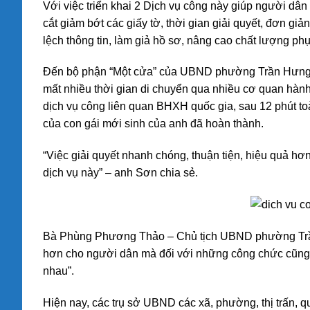
Với việc triển khai 2 Dịch vụ công này giúp người dân 
cắt giảm bớt các giấy tờ, thời gian giải quyết, đơn giản
lệch thông tin, làm giả hồ sơ, nâng cao chất lượng 
Đến bộ phận “Một cửa” của UBND phường Trần Hưng 
mất nhiều thời gian di chuyển qua nhiều cơ quan hành c
dịch vụ công liên quan BHXH quốc gia, sau 12 phút to
của con gái mới sinh của anh đã hoàn thành.
“Việc giải quyết nhanh chóng, thuận tiện, hiệu quả hơn 
dịch vụ này” – anh Sơn chia sẻ.
Bà Phùng Phương Thảo – Chủ tịch UBND phường Trần Hư
hơn cho người dân mà đối với những công chức cũng g
nhau”.
Hiện nay, các trụ sở UBND các xã, phường, thị trấn, 