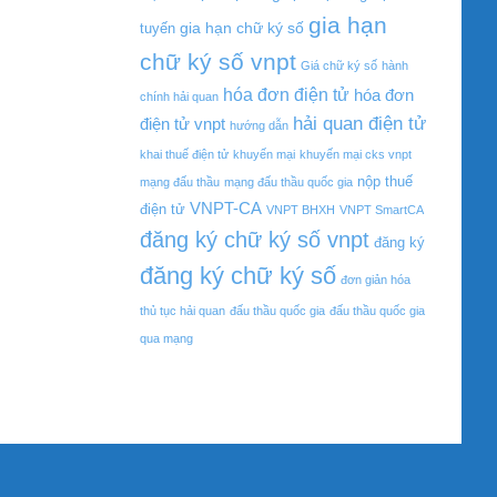
gia hạn
gia hạn chữ ký số
tuyến
chữ ký số vnpt
Giá chữ ký số
hành
hóa đơn điện tử
hóa đơn
chính hải quan
hải quan điện tử
điện tử vnpt
hướng dẫn
khai thuế điện tử
khuyến mại
khuyến mại cks vnpt
nộp thuế
mạng đấu thầu
mạng đấu thầu quốc gia
VNPT-CA
điện tử
VNPT BHXH
VNPT SmartCA
đăng ký chữ ký số vnpt
đăng ký
đăng ký chữ ký số
đơn giản hóa
thủ tục hải quan
đấu thầu quốc gia
đấu thầu quốc gia
qua mạng