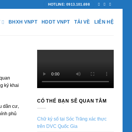
HOTLINE: 0913.101.698
T
BHXH VNPT
HDDT VNPT
TẢI VỀ
LIÊN HỆ
 quan
g ký khai
CÓ THỂ BẠN SẼ QUAN TÂM
u dân cư,
hính phủ
Chữ ký số tại Sóc Trăng xác thực
trên DVC Quốc Gia