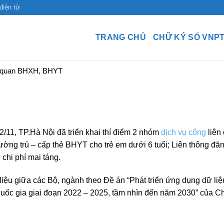
điện tử
TRANG CHỦ
CHỮ KÝ SỐ VNP
ên quan BHXH, BHYT
22/11, TP.Hà Nội đã triển khai thí điểm 2 nhóm
dịch vụ công
liên
ờng trú – cấp thẻ BHYT cho trẻ em dưới 6 tuổi; Liên thông đăn
 chi phí mai táng.
liệu giữa các Bộ, ngành theo Đề án “Phát triển ứng dụng dữ liệ
quốc gia giai đoạn 2022 – 2025, tầm nhìn đến năm 2030” của C