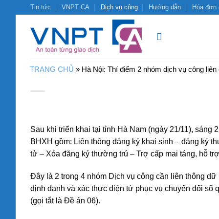
Bỏ
Tin tức
VNPT CA
Dịch vụ công
Hướng dẫn
Hóa đơn 
qua
nội
dung
TRANG CHỦ
»
Hà Nội: Thí điểm 2 nhóm dịch vụ công li
Sau khi triển khai tại tỉnh Hà Nam (ngày 21/11), sáng 
BHXH gồm: Liên thông đăng ký khai sinh – đăng ký thư
tử – Xóa đăng ký thường trú – Trợ cấp mai táng, hỗ trợ
Đây là 2 trong 4 nhóm Dịch vụ công cần liên thông dữ 
định danh và xác thực điện tử phục vụ chuyển đổi số 
(gọi tắt là Đề án 06).