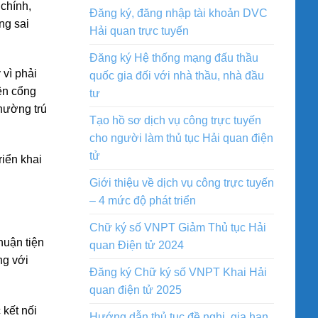
 chính,
Đăng ký, đăng nhập tài khoản DVC
ng sai
Hải quan trực tuyến
Đăng ký Hệ thống mạng đấu thầu
vì phải
quốc gia đối với nhà thầu, nhà đầu
rên cổng
tư
hường trú
Tạo hồ sơ dịch vụ công trực tuyến
cho người làm thủ tục Hải quan điện
tử
riển khai
Giới thiệu về dịch vụ công trực tuyến
– 4 mức độ phát triển
Chữ ký số VNPT Giảm Thủ tục Hải
huận tiện
quan Điện tử 2024
ng với
Đăng ký Chữ ký số VNPT Khai Hải
quan điện tử 2025
 kết nối
Hướng dẫn thủ tục đề nghị, gia hạn