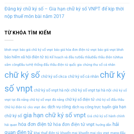
Đăng ký chữ ký số – Gia hạn chữ ký số VNPT để kịp thời
nộp thuế môn bài năm 2017
TỪ KHÓA TÌM KIẾM
bhxh vnpt
báo giá chữ ký số vnpt
báo giá hóa đơn điện tử vnpt
báo giá vnpt bhxh
bảo hiểm xã hội điện tử
Bộ Kế hoạch và đầu tưĐấu thầuĐấu thầu điện tửMua
sắm côngĐầu tưHệ thống đấu thầu điện tử quốc gia
chứng thư số cá nhân
chữ ký
chữ ký số
chữ ký số ckca
chữ ký số cá nhân
số vnpt
chữ ký số vnpt hà nội
chữ ký số vnpt tại hà nội
chữ ký số
chữ ký số điện tử
vnpt tại đà nẵng
chữ ký số vnpt đà nẵng
chữ ký số đấu thầu
dịch vụ công
gia hạn
dịch vụ công trực tuyến
Chữ ký điện tử
cks vnpt
dvc
gia hạn chữ ký số vnpt
chữ ký số
Giá chữ ký số
hành chính
hải
hóa đơn điện tử
hóa đơn điện tử vnpt
hải quan
hướng dẫn
quan điện tử
khai thuế điện tử
khuyến mại
khuyến mại cks vnpt
mạng đấu