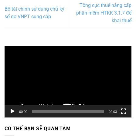
Tổng cục thuế nâng cấp
Bộ tài chính sử dụng chữ ký
phần mềm HTKK 3.1.7 để
số do VNPT cung cấp
khai thuế
Trình
chơi
Video
00:00
02:03
CÓ THỂ BẠN SẼ QUAN TÂM