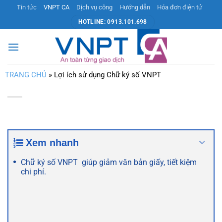
Bỏ
Tin tức
VNPT CA
Dịch vụ công
Hướng dẫn
Hóa đơn điện tử
qua
HOTLINE: 0913.101.698
nội
dung
TRANG CHỦ
»
Lợi ích sử dụng Chữ ký số VNPT
Xem nhanh
Chữ ký số VNPT giúp giảm văn bản giấy, tiết kiệm
chi phí.