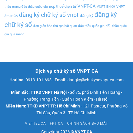
VNPT-CA
nộp thuế điện tử
thầu
mạng đấu thầu quốc gia
VNPT BHXH
VNPT
đăng ký
đăng ký chữ ký số vnpt
đăng ký
SmartCA
chữ ký số
đơn giản hóa thủ tục hải quan
đấu thầu quốc gia
đấu thầu quốc
gia qua mạng
Dịch vụ chữ ký số VNPT CA
Hotline:
0913.101.698
-
Email:
dangky@chukysovnpt-ca.com
Miền Bắc: TTKD VNPT Hà Nội
- Số 75, phố Đinh Tiên Hoàng -
Phường Tràng Tiền - Quận Hoàn Kiếm - Hà Nội.
Miền Nam: TTKD VNPT TP. Hồ Chí Minh
- 121 Pasteur, Phường Võ
Thị Sáu, Quận 3 - TP Hồ Chí Minh
VIETTEL CA
FPT CA
CHÍNH SÁCH BẢO MẬT
Copyright 2026 ©
VNPT CA