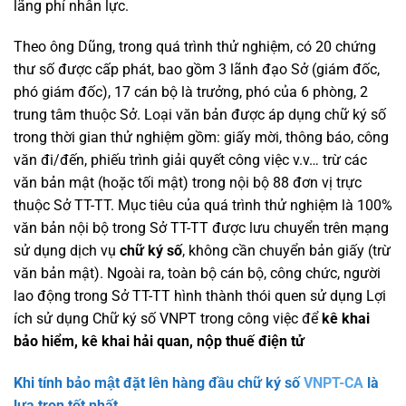
lãng phí nhân lực.
Theo ông Dũng, trong quá trình thử nghiệm, có 20 chứng
thư số được cấp phát, bao gồm 3 lãnh đạo Sở (giám đốc,
phó giám đốc), 17 cán bộ là trưởng, phó của 6 phòng, 2
trung tâm thuộc Sở. Loại văn bản được áp dụng chữ ký số
trong thời gian thử nghiệm gồm: giấy mời, thông báo, công
văn đi/đến, phiếu trình giải quyết công việc v.v… trừ các
văn bản mật (hoặc tối mật) trong nội bộ 88 đơn vị trực
thuộc Sở TT-TT. Mục tiêu của quá trình thử nghiệm là 100%
văn bản nội bộ trong Sở TT-TT được lưu chuyển trên mạng
sử dụng dịch vụ
chữ ký số
, không cần chuyển bản giấy (trừ
văn bản mật). Ngoài ra, toàn bộ cán bộ, công chức, người
lao động trong Sở TT-TT hình thành thói quen sử dụng Lợi
ích sử dụng Chữ ký số VNPT trong công việc để
kê khai
bảo hiểm, kê khai hải quan, nộp thuế điện tử
Khi tính bảo mật đặt lên hàng đầu chữ ký số
VNPT-CA
là
lựa trọn tốt nhất