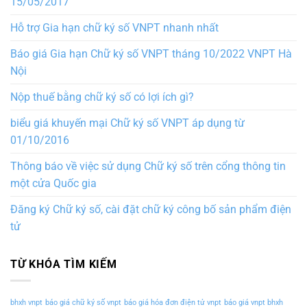
15/05/2017
Hỗ trợ Gia hạn chữ ký số VNPT nhanh nhất
Báo giá Gia hạn Chữ ký số VNPT tháng 10/2022 VNPT Hà
Nội
Nộp thuế bằng chữ ký số có lợi ích gì?
biểu giá khuyến mại Chữ ký số VNPT áp dụng từ
01/10/2016
Thông báo về việc sử dụng Chữ ký số trên cổng thông tin
một cửa Quốc gia
Đăng ký Chữ ký số, cài đặt chữ ký công bố sản phẩm điện
tử
TỪ KHÓA TÌM KIẾM
bhxh vnpt
báo giá chữ ký số vnpt
báo giá hóa đơn điện tử vnpt
báo giá vnpt bhxh