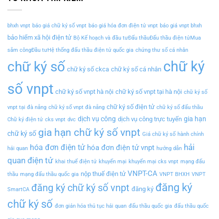
bhxh vnpt
báo giá chữ ký số vnpt
báo giá hóa đơn điện tử vnpt
báo giá vnpt bhxh
bảo hiểm xã hội điện tử
Bộ Kế hoạch và đầu tưĐấu thầuĐấu thầu điện tửMua
sắm côngĐầu tưHệ thống đấu thầu điện tử quốc gia
chứng thư số cá nhân
chữ ký
chữ ký số
chữ ký số ckca
chữ ký số cá nhân
số vnpt
chữ ký số vnpt hà nội
chữ ký số vnpt tại hà nội
chữ ký số
chữ ký số điện tử
vnpt tại đà nẵng
chữ ký số vnpt đà nẵng
chữ ký số đấu thầu
dịch vụ công
gia hạn
dịch vụ công trực tuyến
Chữ ký điện tử
cks vnpt
dvc
gia hạn chữ ký số vnpt
chữ ký số
Giá chữ ký số
hành chính
hải
hóa đơn điện tử
hóa đơn điện tử vnpt
hải quan
hướng dẫn
quan điện tử
khai thuế điện tử
khuyến mại
khuyến mại cks vnpt
mạng đấu
VNPT-CA
nộp thuế điện tử
thầu
mạng đấu thầu quốc gia
VNPT BHXH
VNPT
đăng ký
đăng ký chữ ký số vnpt
đăng ký
SmartCA
chữ ký số
đơn giản hóa thủ tục hải quan
đấu thầu quốc gia
đấu thầu quốc