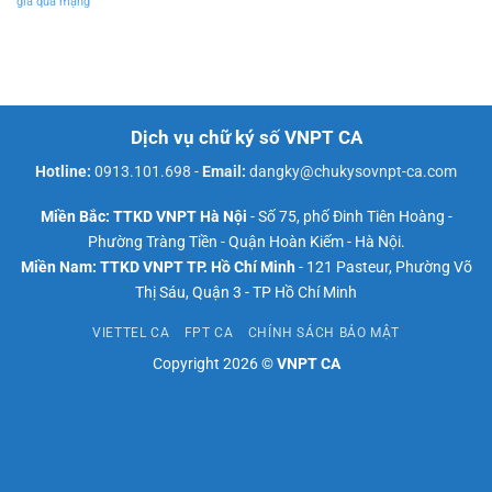
gia qua mạng
Dịch vụ chữ ký số VNPT CA
Hotline:
0913.101.698
-
Email:
dangky@chukysovnpt-ca.com
Miền Bắc: TTKD VNPT Hà Nội
- Số 75, phố Đinh Tiên Hoàng -
Phường Tràng Tiền - Quận Hoàn Kiếm - Hà Nội.
Miền Nam: TTKD VNPT TP. Hồ Chí Minh
- 121 Pasteur, Phường Võ
Thị Sáu, Quận 3 - TP Hồ Chí Minh
VIETTEL CA
FPT CA
CHÍNH SÁCH BẢO MẬT
Copyright 2026 ©
VNPT CA