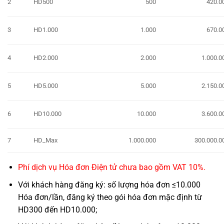
2
HD500
500
420.0
3
HD1.000
1.000
670.0
4
HD2.000
2.000
1.000.0
5
HD5.000
5.000
2.150.0
6
HD10.000
10.000
3.600.0
7
HD_Max
1.000.000
300.000.0
Phí dịch vụ Hóa đơn Điện tử chưa bao gồm VAT 10%.
Với khách hàng đăng ký: số lượng hóa đơn ≤10.000
Hóa đơn/lần, đăng ký theo gói hóa đơn mặc định từ
HD300 đến HD10.000;