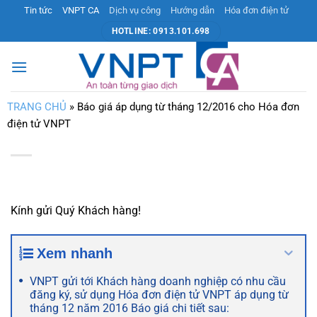
Bỏ
Tin tức
VNPT CA
Dịch vụ công
Hướng dẫn
Hóa đơn điện tử
qua
HOTLINE: 0913.101.698
nội
dung
TRANG CHỦ
»
Báo giá áp dụng từ tháng 12/2016 cho Hóa đơn
điện tử VNPT
Kính gửi Quý Khách hàng!
Xem nhanh
VNPT gửi tới Khách hàng doanh nghiệp có nhu cầu
đăng ký, sử dụng Hóa đơn điện tử VNPT áp dụng từ
tháng 12 năm 2016 Báo giá chi tiết sau: