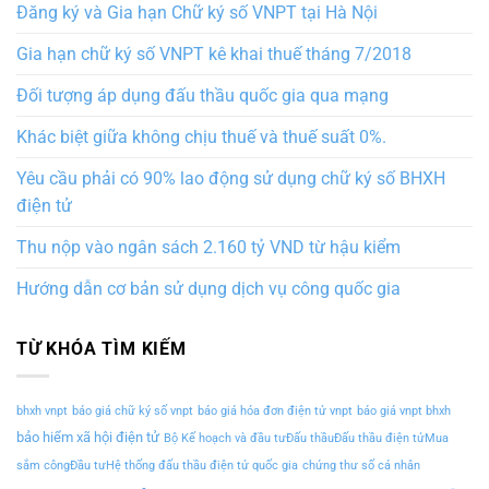
Đăng ký và Gia hạn Chữ ký số VNPT tại Hà Nội
Gia hạn chữ ký số VNPT kê khai thuế tháng 7/2018
Đối tượng áp dụng đấu thầu quốc gia qua mạng
Khác biệt giữa không chịu thuế và thuế suất 0%.
Yêu cầu phải có 90% lao động sử dụng chữ ký số BHXH
điện tử
Thu nộp vào ngân sách 2.160 tỷ VND từ hậu kiểm
Hướng dẫn cơ bản sử dụng dịch vụ công quốc gia
TỪ KHÓA TÌM KIẾM
bhxh vnpt
báo giá chữ ký số vnpt
báo giá hóa đơn điện tử vnpt
báo giá vnpt bhxh
bảo hiểm xã hội điện tử
Bộ Kế hoạch và đầu tưĐấu thầuĐấu thầu điện tửMua
sắm côngĐầu tưHệ thống đấu thầu điện tử quốc gia
chứng thư số cá nhân