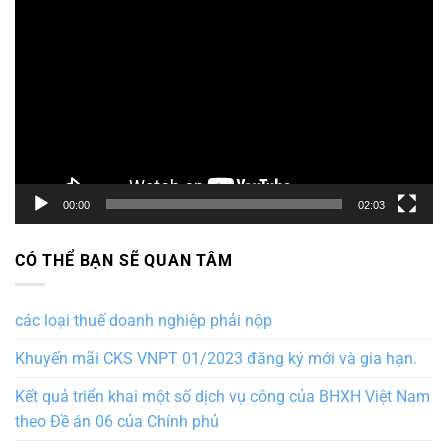
chơi
Video
00:00
02:03
CÓ THỂ BẠN SẼ QUAN TÂM
các loại thuế doanh nghiệp phải nộp
Khuyến mãi CKS VNPT 01/2023 đăng ký mới và gia hạn.
Kết quả triển khai một số dịch vụ công của BHXH Việt Nam
theo Đề án 06 của Chính phủ