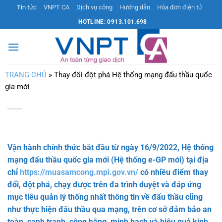
Bỏ
Tin tức
VNPT CA
Dịch vụ công
Hướng dẫn
Hóa đơn điện tử
qua
HOTLINE: 0913.101.698
nội
dung
TRANG CHỦ
»
Thay đổi đột phá Hệ thống mạng đấu thầu quốc
gia mới
Vận hành chính thức bắt đầu từ ngày 16/9/2022, Hệ thống
mạng đấu thầu quốc gia mới (Hệ thống e-GP mới) tại địa
chỉ
https://muasamcong.mpi.gov.vn/
có nhiều điểm thay
đổi, đột phá, chạy được trên đa trình duyệt và đáp ứng
mục tiêu quản lý thống nhất thông tin về đấu thầu cũng
như thực hiện đấu thầu qua mạng, trên cơ sở đảm bảo an
toàn, cạnh tranh, công bằng, minh bạch và hiệu quả kinh