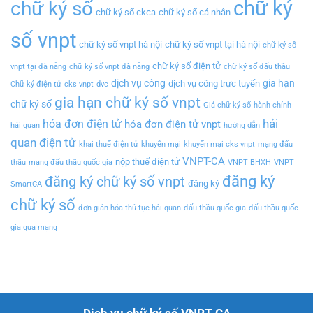
chữ ký
chữ ký số
chữ ký số ckca
chữ ký số cá nhân
số vnpt
chữ ký số vnpt hà nội
chữ ký số vnpt tại hà nội
chữ ký số
chữ ký số điện tử
vnpt tại đà nẵng
chữ ký số vnpt đà nẵng
chữ ký số đấu thầu
dịch vụ công
gia hạn
dịch vụ công trực tuyến
Chữ ký điện tử
cks vnpt
dvc
gia hạn chữ ký số vnpt
chữ ký số
Giá chữ ký số
hành chính
hải
hóa đơn điện tử
hóa đơn điện tử vnpt
hải quan
hướng dẫn
quan điện tử
khai thuế điện tử
khuyến mại
khuyến mại cks vnpt
mạng đấu
VNPT-CA
nộp thuế điện tử
thầu
mạng đấu thầu quốc gia
VNPT BHXH
VNPT
đăng ký
đăng ký chữ ký số vnpt
đăng ký
SmartCA
chữ ký số
đơn giản hóa thủ tục hải quan
đấu thầu quốc gia
đấu thầu quốc
gia qua mạng