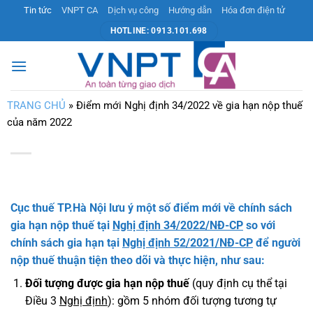
Bỏ
Tin tức
VNPT CA
Dịch vụ công
Hướng dẫn
Hóa đơn điện tử
qua
HOTLINE: 0913.101.698
nội
dung
TRANG CHỦ
»
Điểm mới Nghị định 34/2022 về gia hạn nộp thuế
của năm 2022
Cục thuế TP.Hà Nội lưu ý một số điểm mới về chính sách
gia hạn nộp thuế tại
Nghị định 34/2022/NĐ-CP
so với
chính sách gia hạn tại
Nghị định 52/2021/NĐ-CP
để người
nộp thuế thuận tiện theo dõi và thực hiện, như sau:
Đối tượng được gia hạn nộp thuế
(quy định cụ thể tại
Điều 3
Nghị định
): gồm 5 nhóm đối tượng tương tự