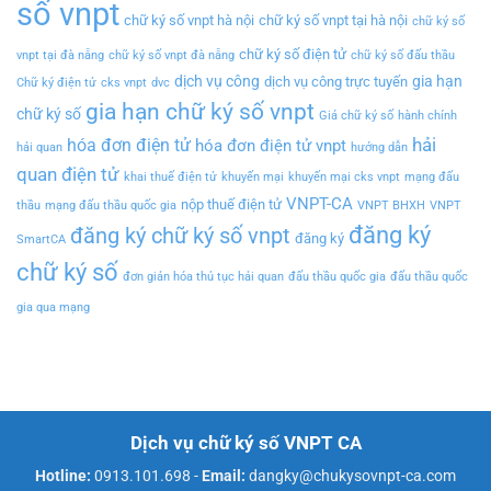
số vnpt
chữ ký số vnpt hà nội
chữ ký số vnpt tại hà nội
chữ ký số
chữ ký số điện tử
vnpt tại đà nẵng
chữ ký số vnpt đà nẵng
chữ ký số đấu thầu
dịch vụ công
gia hạn
dịch vụ công trực tuyến
Chữ ký điện tử
cks vnpt
dvc
gia hạn chữ ký số vnpt
chữ ký số
Giá chữ ký số
hành chính
hải
hóa đơn điện tử
hóa đơn điện tử vnpt
hải quan
hướng dẫn
quan điện tử
khai thuế điện tử
khuyến mại
khuyến mại cks vnpt
mạng đấu
VNPT-CA
nộp thuế điện tử
thầu
mạng đấu thầu quốc gia
VNPT BHXH
VNPT
đăng ký
đăng ký chữ ký số vnpt
đăng ký
SmartCA
chữ ký số
đơn giản hóa thủ tục hải quan
đấu thầu quốc gia
đấu thầu quốc
gia qua mạng
Dịch vụ chữ ký số VNPT CA
Hotline:
0913.101.698
-
Email:
dangky@chukysovnpt-ca.com