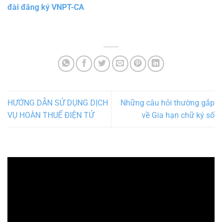
đài đăng ký VNPT-CA
HƯỚNG DẪN SỬ DỤNG DỊCH
Những câu hỏi thường gắp
VỤ HOÀN THUẾ ĐIỆN TỬ
về Gia hạn chữ ký số
Trình
chơi
Video