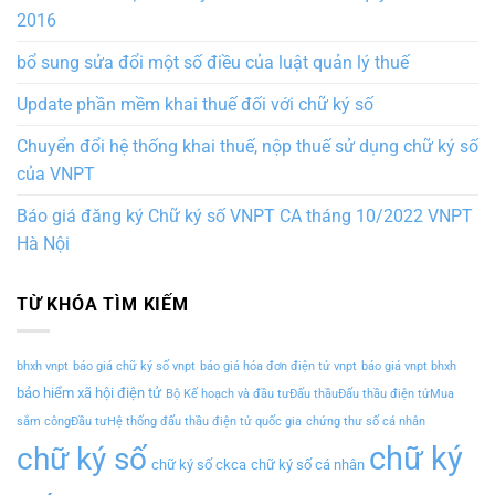
2016
bổ sung sửa đổi một số điều của luật quản lý thuế
Update phần mềm khai thuế đối với chữ ký số
Chuyển đổi hệ thống khai thuế, nộp thuế sử dụng chữ ký số
của VNPT
Báo giá đăng ký Chữ ký số VNPT CA tháng 10/2022 VNPT
Hà Nội
TỪ KHÓA TÌM KIẾM
bhxh vnpt
báo giá chữ ký số vnpt
báo giá hóa đơn điện tử vnpt
báo giá vnpt bhxh
bảo hiểm xã hội điện tử
Bộ Kế hoạch và đầu tưĐấu thầuĐấu thầu điện tửMua
sắm côngĐầu tưHệ thống đấu thầu điện tử quốc gia
chứng thư số cá nhân
chữ ký
chữ ký số
chữ ký số ckca
chữ ký số cá nhân