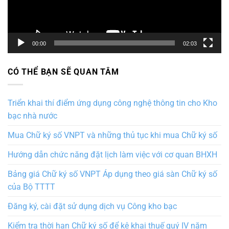
00:00
02:03
CÓ THỂ BẠN SẼ QUAN TÂM
Triển khai thí điểm ứng dụng công nghệ thông tin cho Kho
bạc nhà nước
Mua Chữ ký số VNPT và những thủ tục khi mua Chữ ký số
Hướng dẫn chức năng đặt lịch làm việc với cơ quan BHXH
Bảng giá Chữ ký số VNPT Áp dụng theo giá sàn Chữ ký số
của Bộ TTTT
Đăng ký, cài đặt sử dụng dịch vụ Công kho bạc
Kiểm tra thời hạn Chữ ký số để kê khai thuế quý IV năm