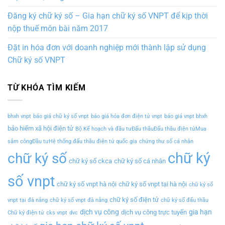
Đăng ký chữ ký số – Gia hạn chữ ký số VNPT để kịp thời
nộp thuế môn bài năm 2017
Đặt in hóa đơn với doanh nghiệp mới thành lập sử dụng
Chữ ký số VNPT
TỪ KHÓA TÌM KIẾM
bhxh vnpt
báo giá chữ ký số vnpt
báo giá hóa đơn điện tử vnpt
báo giá vnpt bhxh
bảo hiểm xã hội điện tử
Bộ Kế hoạch và đầu tưĐấu thầuĐấu thầu điện tửMua
sắm côngĐầu tưHệ thống đấu thầu điện tử quốc gia
chứng thư số cá nhân
chữ ký
chữ ký số
chữ ký số ckca
chữ ký số cá nhân
số vnpt
chữ ký số vnpt hà nội
chữ ký số vnpt tại hà nội
chữ ký số
chữ ký số điện tử
vnpt tại đà nẵng
chữ ký số vnpt đà nẵng
chữ ký số đấu thầu
dịch vụ công
gia hạn
dịch vụ công trực tuyến
Chữ ký điện tử
cks vnpt
dvc