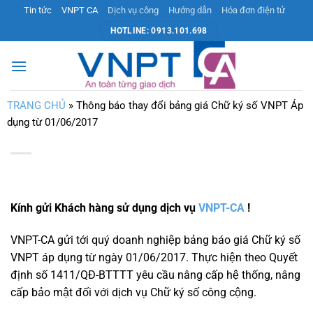
Bỏ
Tin tức
VNPT CA
Dịch vụ công
Hướng dẫn
Hóa đơn điện tử
qua
HOTLINE: 0913.101.698
nội
dung
TRANG CHỦ
»
Thông báo thay đổi bảng giá Chữ ký số VNPT Áp
dụng từ 01/06/2017
Kính gửi Khách hàng sử dụng dịch vụ
VNPT-CA
!
VNPT-CA gửi tới quý doanh nghiệp bảng báo giá Chữ ký số
VNPT áp dụng từ ngày 01/06/2017. Thực hiện theo Quyết
định số 1411/QĐ-BTTTT yêu cầu nâng cấp hệ thống, nâng
cấp bảo mật đối với dịch vụ Chữ ký số công cộng.