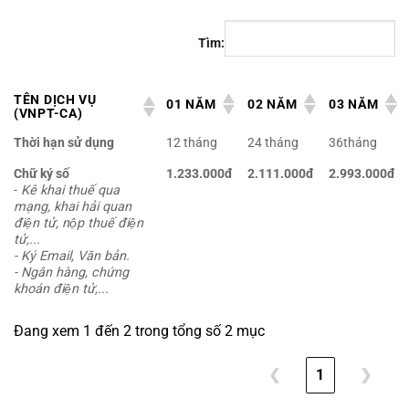
Tìm:
TÊN DỊCH VỤ
01 NĂM
02 NĂM
03 NĂM
(VNPT-CA)
Thời hạn sử dụng
12 tháng
24 tháng
36tháng
Chữ ký số
1.233.000đ
2.111.000đ
2.993.000đ
-
Kê khai thuế qua
mạng, khai hải quan
điện tử, nộp thuế điện
tử,...
- Ký Email, Văn bản.
- Ngân hàng, chứng
khoán điện tử,...
Đang xem 1 đến 2 trong tổng số 2 mục
❮
1
❯