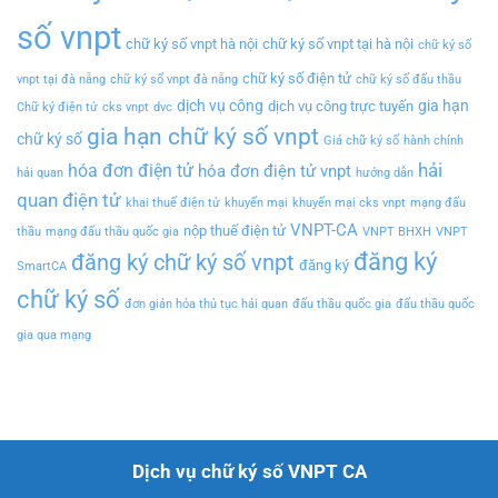
số vnpt
chữ ký số vnpt hà nội
chữ ký số vnpt tại hà nội
chữ ký số
chữ ký số điện tử
vnpt tại đà nẵng
chữ ký số vnpt đà nẵng
chữ ký số đấu thầu
dịch vụ công
gia hạn
dịch vụ công trực tuyến
Chữ ký điện tử
cks vnpt
dvc
gia hạn chữ ký số vnpt
chữ ký số
Giá chữ ký số
hành chính
hải
hóa đơn điện tử
hóa đơn điện tử vnpt
hải quan
hướng dẫn
quan điện tử
khai thuế điện tử
khuyến mại
khuyến mại cks vnpt
mạng đấu
VNPT-CA
nộp thuế điện tử
thầu
mạng đấu thầu quốc gia
VNPT BHXH
VNPT
đăng ký
đăng ký chữ ký số vnpt
đăng ký
SmartCA
chữ ký số
đơn giản hóa thủ tục hải quan
đấu thầu quốc gia
đấu thầu quốc
gia qua mạng
Dịch vụ chữ ký số VNPT CA