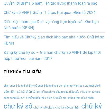
Quyền lợi BHYT 5 năm liên tục được thanh toán ra sao
Chữ ký số VNPT Giảm Thủ tục Hải quan Điện tử 2024
Điều kiện tham gia Dịch vụ công trực tuyến với Kho bạc
Nhà nước (KBNN)
Tìm hiểu về Chữ ký giao dịch kho bạc nhà nước- Chữ ký số
KBNN
Đăng ký chữ ký số – Gia hạn chữ ký số VNPT để kịp thời
nộp thuế môn bài năm 2017
TỪ KHÓA TÌM KIẾM
bhxh vnpt
báo giá chữ ký số vnpt
báo giá hóa đơn điện tử vnpt
báo giá vnpt bhxh
bảo hiểm xã hội điện tử
Bộ Kế hoạch và đầu tưĐấu thầuĐấu thầu điện tửMua
sắm côngĐầu tưHệ thống đấu thầu điện tử quốc gia
chứng thư số cá nhân
chữ ký
chữ ký số
chữ ký số ckca
chữ ký số cá nhân