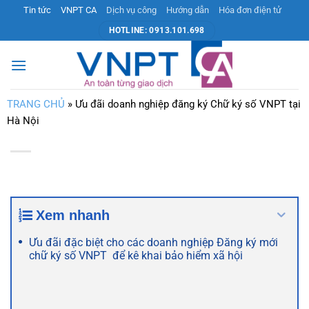
Bỏ
Tin tức
VNPT CA
Dịch vụ công
Hướng dẫn
Hóa đơn điện tử
qua
HOTLINE: 0913.101.698
nội
dung
TRANG CHỦ
»
Ưu đãi doanh nghiệp đăng ký Chữ ký số VNPT tại
Hà Nội
Xem nhanh
Ưu đãi đặc biệt cho các doanh nghiệp Đăng ký mới
chữ ký số VNPT để kê khai bảo hiểm xã hội