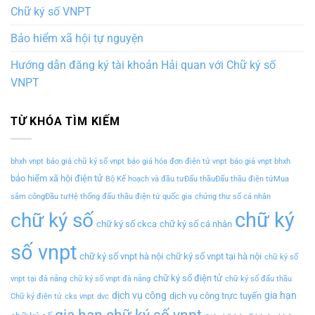
Chữ ký số VNPT
Bảo hiểm xã hội tự nguyện
Hướng dẫn đăng ký tài khoản Hải quan với Chữ ký số
VNPT
TỪ KHÓA TÌM KIẾM
bhxh vnpt
báo giá chữ ký số vnpt
báo giá hóa đơn điện tử vnpt
báo giá vnpt bhxh
bảo hiểm xã hội điện tử
Bộ Kế hoạch và đầu tưĐấu thầuĐấu thầu điện tửMua
sắm côngĐầu tưHệ thống đấu thầu điện tử quốc gia
chứng thư số cá nhân
chữ ký
chữ ký số
chữ ký số ckca
chữ ký số cá nhân
số vnpt
chữ ký số vnpt hà nội
chữ ký số vnpt tại hà nội
chữ ký số
chữ ký số điện tử
vnpt tại đà nẵng
chữ ký số vnpt đà nẵng
chữ ký số đấu thầu
dịch vụ công
gia hạn
dịch vụ công trực tuyến
Chữ ký điện tử
cks vnpt
dvc
gia hạn chữ ký số vnpt