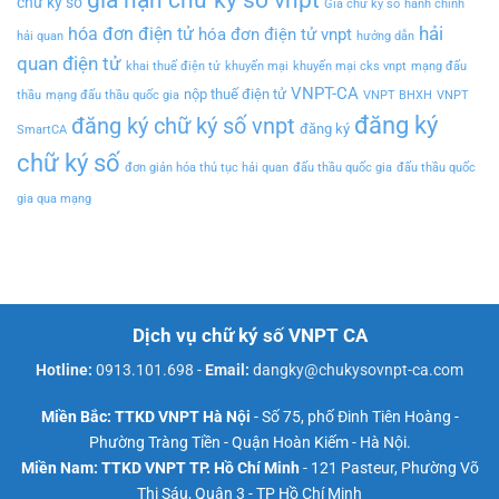
chữ ký số
Giá chữ ký số
hành chính
hải
hóa đơn điện tử
hóa đơn điện tử vnpt
hải quan
hướng dẫn
quan điện tử
khai thuế điện tử
khuyến mại
khuyến mại cks vnpt
mạng đấu
VNPT-CA
nộp thuế điện tử
thầu
mạng đấu thầu quốc gia
VNPT BHXH
VNPT
đăng ký
đăng ký chữ ký số vnpt
đăng ký
SmartCA
chữ ký số
đơn giản hóa thủ tục hải quan
đấu thầu quốc gia
đấu thầu quốc
gia qua mạng
Dịch vụ chữ ký số VNPT CA
Hotline:
0913.101.698
-
Email:
dangky@chukysovnpt-ca.com
Miền Bắc: TTKD VNPT Hà Nội
- Số 75, phố Đinh Tiên Hoàng -
Phường Tràng Tiền - Quận Hoàn Kiếm - Hà Nội.
Miền Nam: TTKD VNPT TP. Hồ Chí Minh
- 121 Pasteur, Phường Võ
Thị Sáu, Quận 3 - TP Hồ Chí Minh