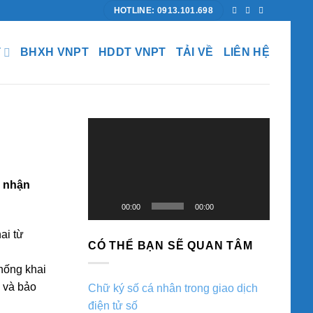
HOTLINE: 0913.101.698
T
BHXH VNPT
HDDT VNPT
TẢI VỀ
LIÊN HỆ
Trình
chơi
Video
p nhận
00:00
00:00
ai từ
CÓ THỂ BẠN SẼ QUAN TÂM
thống khai
 và bảo
Chữ ký số cá nhân trong giao dịch
điện tử số