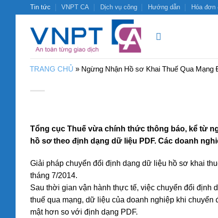
Bỏ
Tin tức
VNPT CA
Dịch vụ công
Hướng dẫn
Hóa đơn 
qua
nội
dung
TRANG CHỦ
»
Ngừng Nhận Hồ sơ Khai Thuế Qua Mạng 
Tổng cục Thuế vừa chính thức thông báo, kể từ ng
hồ sơ theo định dạng dữ liệu PDF. Các doanh nghi
Giải pháp chuyển đổi định dạng dữ liệu hồ sơ khai t
tháng 7/2014.
Sau thời gian vận hành thực tế, việc chuyển đổi định
thuế qua mạng, dữ liệu của doanh nghiệp khi chuyển
mật hơn so với định dạng PDF.