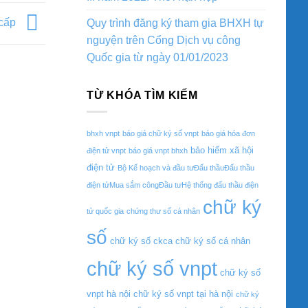
 cấp
Quy trình đăng ký tham gia BHXH tự
nguyện trên Cổng Dịch vụ công
Quốc gia từ ngày 01/01/2023
TỪ KHÓA TÌM KIẾM
bhxh vnpt
báo giá chữ ký số vnpt
báo giá hóa đơn
bảo hiểm xã hội
điện tử vnpt
báo giá vnpt bhxh
điện tử
Bộ Kế hoạch và đầu tưĐấu thầuĐấu thầu
điện tửMua sắm côngĐầu tưHệ thống đấu thầu điện
chữ ký
tử quốc gia
chứng thư số cá nhân
số
chữ ký số ckca
chữ ký số cá nhân
chữ ký số vnpt
chữ ký số
vnpt hà nội
chữ ký số vnpt tại hà nội
chữ ký