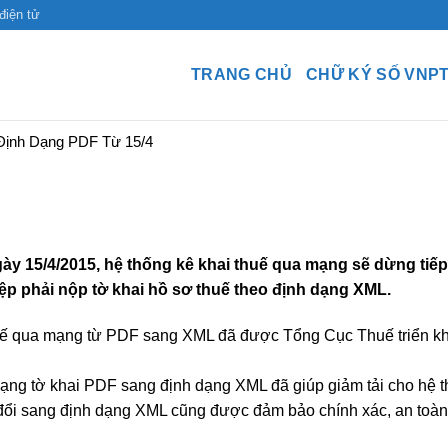
điện tử
TRANG CHỦ
CHỮ KÝ SỐ VNP
Định Dạng PDF Từ 15/4
ày 15/4/2015, hệ thống kê khai thuế qua mạng sẽ dừng tiế
ệp phải nộp tờ khai hồ sơ thuế theo định dạng XML.
huế qua mạng từ PDF sang XML đã được Tổng Cục Thuế triển kh
 dạng tờ khai PDF sang định dạng XML đã giúp giảm tải cho hệ 
 đổi sang định dạng XML cũng được đảm bảo chính xác, an toàn