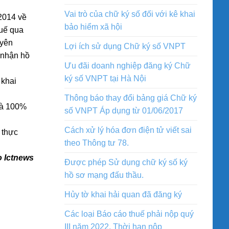
Vai trò của chữ ký số đối với kê khai
2014 về
bảo hiểm xã hội
huế qua
uyên
Lợi ích sử dụng Chữ ký số VNPT
 nhận hồ
Ưu đãi doanh nghiệp đăng ký Chữ
ký số VNPT tại Hà Nội
 khai
Thông báo thay đổi bảng giá Chữ ký
và 100%
số VNPT Áp dụng từ 01/06/2017
Cách xử lý hóa đơn điện tử viết sai
 thực
theo Thông tư 78.
 Ictnews
Được phép Sử dụng chữ ký số ký
hồ sơ mạng đấu thầu.
Hủy tờ khai hải quan đã đăng ký
Các loại Báo cáo thuế phải nộp quý
III năm 2022. Thời hạn nộp