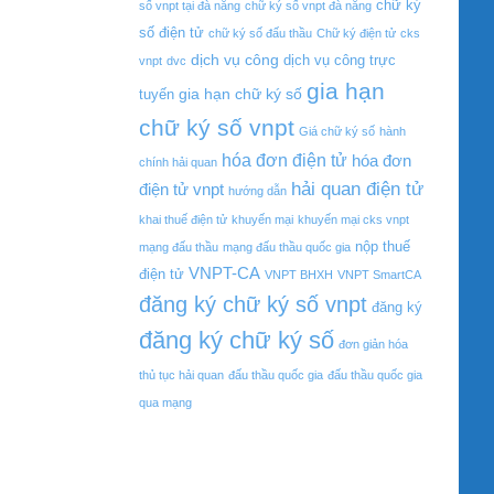
chữ ký
số vnpt tại đà nẵng
chữ ký số vnpt đà nẵng
số điện tử
chữ ký số đấu thầu
Chữ ký điện tử
cks
dịch vụ công
dịch vụ công trực
vnpt
dvc
gia hạn
gia hạn chữ ký số
tuyến
chữ ký số vnpt
Giá chữ ký số
hành
hóa đơn điện tử
hóa đơn
chính hải quan
hải quan điện tử
điện tử vnpt
hướng dẫn
khai thuế điện tử
khuyến mại
khuyến mại cks vnpt
nộp thuế
mạng đấu thầu
mạng đấu thầu quốc gia
VNPT-CA
điện tử
VNPT BHXH
VNPT SmartCA
đăng ký chữ ký số vnpt
đăng ký
đăng ký chữ ký số
đơn giản hóa
thủ tục hải quan
đấu thầu quốc gia
đấu thầu quốc gia
qua mạng