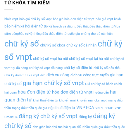
TỪ KHÓA TÌM KIẾM
bhxh vnpt
báo giá chữ ký số vnpt
báo giá hóa đơn điện tử vnpt
báo giá vnpt bhxh
bảo hiểm xã hội điện tử
Bộ Kế hoạch và đầu tưĐấu thầuĐấu thầu điện tửMua
sắm côngĐầu tưHệ thống đấu thầu điện tử quốc gia
chứng thư số cá nhân
chữ ký
chữ ký số
chữ ký số ckca
chữ ký số cá nhân
số vnpt
chữ ký số vnpt hà nội
chữ ký số vnpt tại hà nội
chữ ký số
chữ ký số điện tử
vnpt tại đà nẵng
chữ ký số vnpt đà nẵng
chữ ký số đấu thầu
dịch vụ công
gia hạn
dịch vụ công trực tuyến
Chữ ký điện tử
cks vnpt
dvc
gia hạn chữ ký số vnpt
chữ ký số
Giá chữ ký số
hành chính
hải
hóa đơn điện tử
hóa đơn điện tử vnpt
hải quan
hướng dẫn
quan điện tử
khai thuế điện tử
khuyến mại
khuyến mại cks vnpt
mạng đấu
VNPT-CA
nộp thuế điện tử
thầu
mạng đấu thầu quốc gia
VNPT BHXH
VNPT
đăng ký
đăng ký chữ ký số vnpt
đăng ký
SmartCA
chữ ký số
đơn giản hóa thủ tục hải quan
đấu thầu quốc gia
đấu thầu quốc