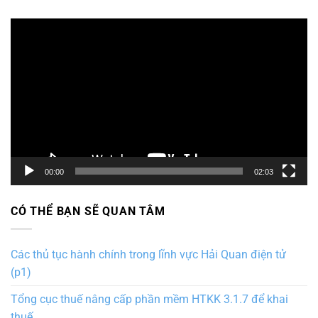
Trình
chơi
Video
00:00
02:03
CÓ THỂ BẠN SẼ QUAN TÂM
Các thủ tục hành chính trong lĩnh vực Hải Quan điện tử
(p1)
Tổng cục thuế nâng cấp phần mềm HTKK 3.1.7 để khai
thuế