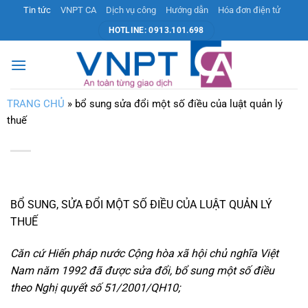
Bỏ
Tin tức
VNPT CA
Dịch vụ công
Hướng dẫn
Hóa đơn điện tử
qua
HOTLINE: 0913.101.698
nội
dung
TRANG CHỦ
»
bổ sung sửa đổi một số điều của luật quản lý
thuế
BỔ SUNG, SỬA ĐỔI MỘT SỐ ĐIỀU CỦA LUẬT QUẢN LÝ
THUẾ
Căn cứ Hiến pháp nước Cộng hòa xã hội chủ nghĩa Việt
Nam năm 1992 đã được sửa đổi, bổ sung một số điều
theo Nghị quyết số 51/2001/QH10;