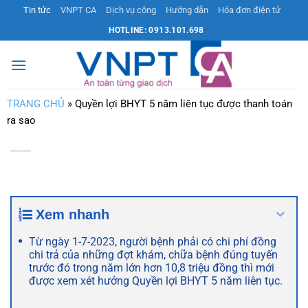
Bỏ
Tin tức
VNPT CA
Dịch vụ công
Hướng dẫn
Hóa đơn điện tử
qua
HOTLINE: 0913.101.698
nội
dung
TRANG CHỦ
»
Quyền lợi BHYT 5 năm liên tục được thanh toán
ra sao
Xem nhanh
Từ ngày 1-7-2023, người bệnh phải có chi phí đồng
chi trả của những đợt khám, chữa bệnh đúng tuyến
trước đó trong năm lớn hơn 10,8 triệu đồng thì mới
được xem xét hưởng Quyền lợi BHYT 5 năm liên tục.