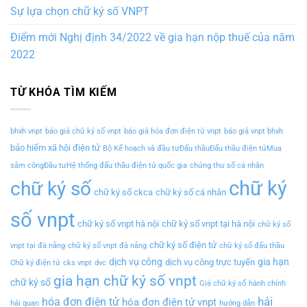
Sự lựa chọn chữ ký số VNPT
Điểm mới Nghị định 34/2022 về gia hạn nộp thuế của năm
2022
TỪ KHÓA TÌM KIẾM
bhxh vnpt
báo giá chữ ký số vnpt
báo giá hóa đơn điện tử vnpt
báo giá vnpt bhxh
bảo hiểm xã hội điện tử
Bộ Kế hoạch và đầu tưĐấu thầuĐấu thầu điện tửMua
sắm côngĐầu tưHệ thống đấu thầu điện tử quốc gia
chứng thư số cá nhân
chữ ký
chữ ký số
chữ ký số ckca
chữ ký số cá nhân
số vnpt
chữ ký số vnpt hà nội
chữ ký số vnpt tại hà nội
chữ ký số
chữ ký số điện tử
vnpt tại đà nẵng
chữ ký số vnpt đà nẵng
chữ ký số đấu thầu
dịch vụ công
gia hạn
dịch vụ công trực tuyến
Chữ ký điện tử
cks vnpt
dvc
gia hạn chữ ký số vnpt
chữ ký số
Giá chữ ký số
hành chính
hải
hóa đơn điện tử
hóa đơn điện tử vnpt
hải quan
hướng dẫn