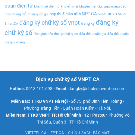
quan điện tử
khai thuế điện tử
khuyến mại
khuyến mại cks vnpt
mạng đấu
VNPT-CA
nộp thuế điện tử
thầu
mạng đấu thầu quốc gia
VNPT BHXH
VNPT
đăng ký
đăng ký chữ ký số vnpt
đăng ký
SmartCA
chữ ký số
đơn giản hóa thủ tục hải quan
đấu thầu quốc gia
đấu thầu quốc
gia qua mạng
Dịch vụ chữ ký số VNPT CA
Hotline:
0913.101.698
-
Email:
dangky@chukysovnpt-ca.com
Miền Bắc: TTKD VNPT Hà Nội
- Số 75, phố Đinh Tiên Hoàng -
Phường Tràng Tiền - Quận Hoàn Kiếm - Hà Nội.
Miền Nam: TTKD VNPT TP. Hồ Chí Minh
- 121 Pasteur, Phường Võ
Thị Sáu, Quận 3 - TP Hồ Chí Minh
VIETTEL CA
FPT CA
CHÍNH SÁCH BẢO MẬT