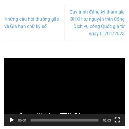
Quy trình đăng ký tham gia
Những câu hỏi thường gắp
BHXH tự nguyện trên Cổng
về Gia hạn chữ ký số
Dịch vụ công Quốc gia từ
ngày 01/01/2023
Trình
chơi
Video
00:00
02:03