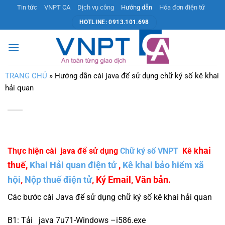
Bỏ
Tin tức
VNPT CA
Dịch vụ công
Hướng dẫn
Hóa đơn điện tử
qua
HOTLINE: 0913.101.698
nội
dung
TRANG CHỦ
»
Hướng dẫn cài java để sử dụng chữ ký số kê khai
hải quan
hai
Thực hiện cài java để sử dụng
Chữ ký số VNPT
Kê k
thuế,
Khai Hải quan điện tử
,
Kê khai bảo hiểm xã
hội
,
Nộp thuế điện tử
, Ký Email, Văn bản.
Các bước cài Java để sử dụng chữ ký số kê khai hải quan
B1: Tải java 7u71-Windows –i586.exe