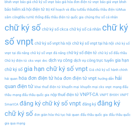
bhxh vnpt
báo giá chữ ký số vnpt
báo giá hóa đơn điện tử vnpt
báo giá vnpt bhxh
bảo hiểm xã hội điện tử
Bộ Kế hoạch và đầu tưĐấu thầuĐấu thầu điện tửMua
sắm côngĐầu tưHệ thống đấu thầu điện tử quốc gia
chứng thư số cá nhân
chữ ký
chữ ký số
chữ ký số ckca
chữ ký số cá nhân
số vnpt
chữ ký số vnpt hà nội
chữ ký số vnpt tại hà nội
chữ ký số
chữ ký số điện tử
vnpt tại đà nẵng
chữ ký số vnpt đà nẵng
chữ ký số đấu thầu
dịch vụ công
gia hạn
dịch vụ công trực tuyến
Chữ ký điện tử
cks vnpt
dvc
gia hạn chữ ký số vnpt
chữ ký số
Giá chữ ký số
hành chính
hải
hóa đơn điện tử
hóa đơn điện tử vnpt
hải quan
hướng dẫn
quan điện tử
khai thuế điện tử
khuyến mại
khuyến mại cks vnpt
mạng đấu
VNPT-CA
nộp thuế điện tử
thầu
mạng đấu thầu quốc gia
VNPT BHXH
VNPT
đăng ký
đăng ký chữ ký số vnpt
đăng ký
SmartCA
chữ ký số
đơn giản hóa thủ tục hải quan
đấu thầu quốc gia
đấu thầu quốc
gia qua mạng