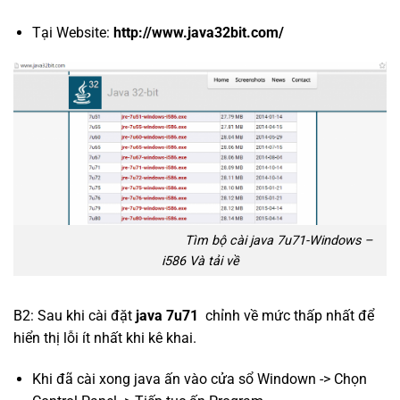
Tại Website:
http://www.java32bit.com/
Tìm bộ cài java 7u71-Windows –
i586 Và tải về
B2: Sau khi cài đặt
java 7u71
chỉnh về mức thấp nhất để
hiển thị lỗi ít nhất khi kê khai.
Khi đã cài xong java ấn vào cửa sổ Windown -> Chọn