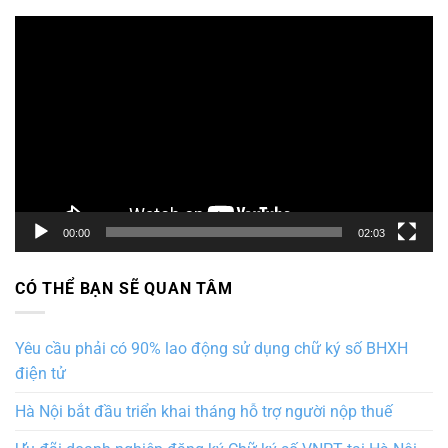
Trình
chơi
Video
00:00
02:03
CÓ THỂ BẠN SẼ QUAN TÂM
Yêu cầu phải có 90% lao động sử dụng chữ ký số BHXH
điện tử
Hà Nội bắt đầu triển khai tháng hỗ trợ người nộp thuế