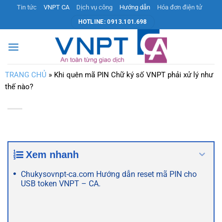
Bỏ
Tin tức
VNPT CA
Dịch vụ công
Hướng dẫn
Hóa đơn điện tử
qua
HOTLINE: 0913.101.698
nội
dung
TRANG CHỦ
»
Khi quên mã PIN Chữ ký số VNPT phải xử lý như
thế nào?
Xem nhanh
Chukysovnpt-ca.com Hướng dẫn reset mã PIN cho
USB token VNPT – CA.