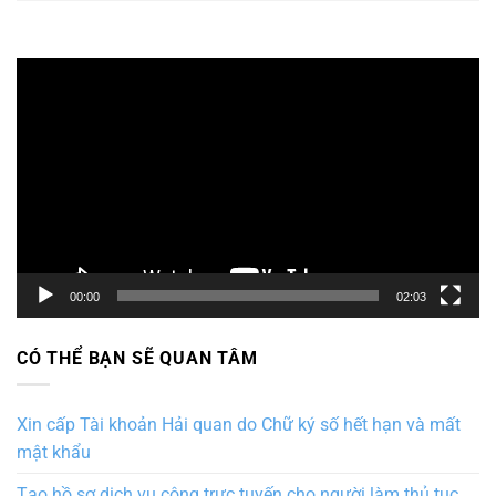
Trình
chơi
Video
00:00
02:03
CÓ THỂ BẠN SẼ QUAN TÂM
Xin cấp Tài khoản Hải quan do Chữ ký số hết hạn và mất
mật khẩu
Tạo hồ sơ dịch vụ công trực tuyến cho người làm thủ tục