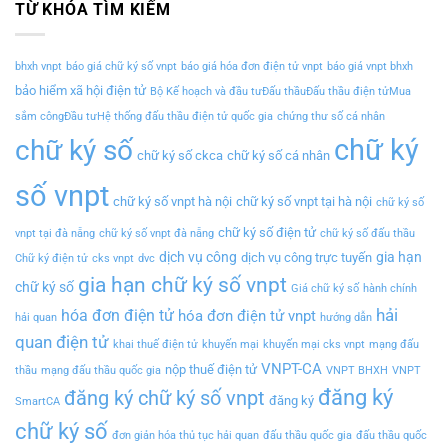
TỪ KHÓA TÌM KIẾM
bhxh vnpt
báo giá chữ ký số vnpt
báo giá hóa đơn điện tử vnpt
báo giá vnpt bhxh
bảo hiểm xã hội điện tử
Bộ Kế hoạch và đầu tưĐấu thầuĐấu thầu điện tửMua
sắm côngĐầu tưHệ thống đấu thầu điện tử quốc gia
chứng thư số cá nhân
chữ ký
chữ ký số
chữ ký số ckca
chữ ký số cá nhân
số vnpt
chữ ký số vnpt hà nội
chữ ký số vnpt tại hà nội
chữ ký số
chữ ký số điện tử
vnpt tại đà nẵng
chữ ký số vnpt đà nẵng
chữ ký số đấu thầu
dịch vụ công
gia hạn
dịch vụ công trực tuyến
Chữ ký điện tử
cks vnpt
dvc
gia hạn chữ ký số vnpt
chữ ký số
Giá chữ ký số
hành chính
hải
hóa đơn điện tử
hóa đơn điện tử vnpt
hải quan
hướng dẫn
quan điện tử
khai thuế điện tử
khuyến mại
khuyến mại cks vnpt
mạng đấu
VNPT-CA
nộp thuế điện tử
thầu
mạng đấu thầu quốc gia
VNPT BHXH
VNPT
đăng ký
đăng ký chữ ký số vnpt
đăng ký
SmartCA
chữ ký số
đơn giản hóa thủ tục hải quan
đấu thầu quốc gia
đấu thầu quốc