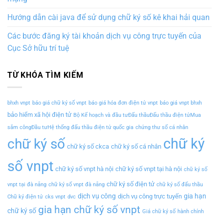
Hướng dẫn cài java để sử dụng chữ ký số kê khai hải quan
Các bước đăng ký tài khoản dịch vụ công trực tuyến của
Cục Sở hữu trí tuệ
TỪ KHÓA TÌM KIẾM
bhxh vnpt
báo giá chữ ký số vnpt
báo giá hóa đơn điện tử vnpt
báo giá vnpt bhxh
bảo hiểm xã hội điện tử
Bộ Kế hoạch và đầu tưĐấu thầuĐấu thầu điện tửMua
sắm côngĐầu tưHệ thống đấu thầu điện tử quốc gia
chứng thư số cá nhân
chữ ký
chữ ký số
chữ ký số ckca
chữ ký số cá nhân
số vnpt
chữ ký số vnpt hà nội
chữ ký số vnpt tại hà nội
chữ ký số
chữ ký số điện tử
vnpt tại đà nẵng
chữ ký số vnpt đà nẵng
chữ ký số đấu thầu
dịch vụ công
gia hạn
dịch vụ công trực tuyến
Chữ ký điện tử
cks vnpt
dvc
gia hạn chữ ký số vnpt
chữ ký số
Giá chữ ký số
hành chính