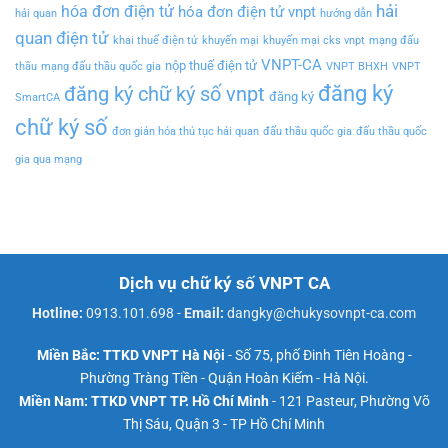
hải
hóa đơn điện tử
hóa đơn điện tử vnpt
hải quan
hướng dẫn
quan điện tử
khai thuế điện tử
khuyến mại
khuyến mại cks vnpt
mạng đấu
VNPT-CA
nộp thuế điện tử
thầu
mạng đấu thầu quốc gia
VNPT BHXH
VNPT
đăng ký
đăng ký chữ ký số vnpt
đăng ký
SmartCA
chữ ký số
đơn giản hóa thủ tục hải quan
đấu thầu quốc gia
đấu thầu quốc
gia qua mạng
Dịch vụ chữ ký số VNPT CA
Hotline:
0913.101.698
-
Email:
dangky@chukysovnpt-ca.com
Miền Bắc: TTKD VNPT Hà Nội
- Số 75, phố Đinh Tiên Hoàng -
Phường Tràng Tiền - Quận Hoàn Kiếm - Hà Nội.
Miền Nam: TTKD VNPT TP. Hồ Chí Minh
- 121 Pasteur, Phường Võ
Thị Sáu, Quận 3 - TP Hồ Chí Minh