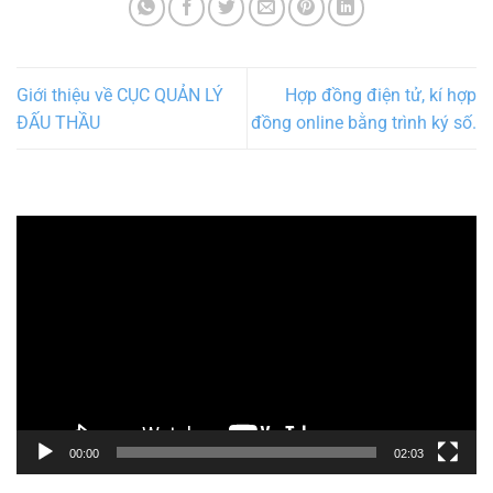
Giới thiệu về CỤC QUẢN LÝ
Hợp đồng điện tử, kí hợp
ĐẤU THẦU
đồng online bằng trình ký số.
Trình
chơi
Video
00:00
02:03