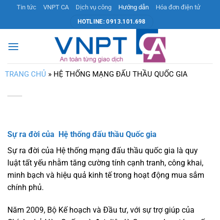
Bỏ
Tin tức
VNPT CA
Dịch vụ công
Hướng dẫn
Hóa đơn điện tử
qua
HOTLINE: 0913.101.698
nội
dung
TRANG CHỦ
»
HỆ THỐNG MẠNG ĐẤU THẦU QUỐC GIA
Sự ra đời của Hệ thống đấu thầu Quốc gia
Sự ra đời của Hệ thống mạng đấu thầu quốc gia là quy
luật tất yếu nhằm tăng cường tính cạnh tranh, công khai,
minh bạch và hiệu quả kinh tế trong hoạt động mua sắm
chính phủ.
Năm 2009, Bộ Kế hoạch và Đầu tư, với sự trợ giúp của