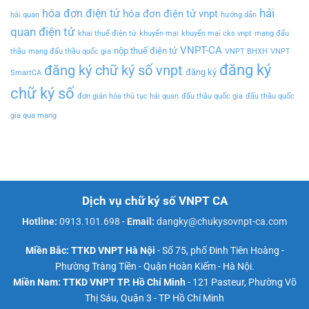
hải
hóa đơn điện tử
hóa đơn điện tử vnpt
hải quan
hướng dẫn
quan điện tử
khai thuế điện tử
khuyến mại
khuyến mại cks vnpt
mạng đấu
VNPT-CA
nộp thuế điện tử
thầu
mạng đấu thầu quốc gia
VNPT BHXH
VNPT
đăng ký
đăng ký chữ ký số vnpt
đăng ký
SmartCA
chữ ký số
đơn giản hóa thủ tục hải quan
đấu thầu quốc gia
đấu thầu quốc
gia qua mạng
Dịch vụ chữ ký số VNPT CA
Hotline:
0913.101.698
-
Email:
dangky@chukysovnpt-ca.com
Miền Bắc: TTKD VNPT Hà Nội
- Số 75, phố Đinh Tiên Hoàng -
Phường Tràng Tiền - Quận Hoàn Kiếm - Hà Nội.
Miền Nam: TTKD VNPT TP. Hồ Chí Minh
- 121 Pasteur, Phường Võ
Thị Sáu, Quận 3 - TP Hồ Chí Minh