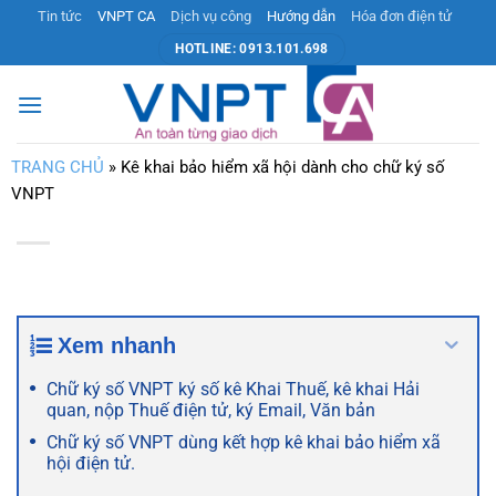
Bỏ
Tin tức
VNPT CA
Dịch vụ công
Hướng dẫn
Hóa đơn điện tử
qua
HOTLINE: 0913.101.698
nội
dung
TRANG CHỦ
»
Kê khai bảo hiểm xã hội dành cho chữ ký số
VNPT
Xem nhanh
Chữ ký số VNPT ký số kê Khai Thuế, kê khai Hải
quan, nộp Thuế điện tử, ký Email, Văn bản
Chữ ký số VNPT dùng kết hợp kê khai bảo hiểm xã
hội điện tử.