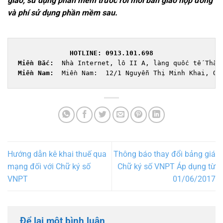
giao, sử dụng phần mềm trước rồi mới bàn giao hợp đồng
và phí sử dụng phần mềm sau.
HOTLINE:
0913.101.698
Miền Bắc: 
Miền Nam:  
Miền Nam:  12/1 Nguyễn Thị Minh Khai, Qu
Hướng dẫn kê khai thuế qua
Thông báo thay đổi bảng giá
mạng đối với Chữ ký số
Chữ ký số VNPT Áp dụng từ
VNPT
01/06/2017
Để lại một bình luận