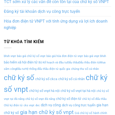
TCT sớm xử lý các vấn đề còn tồn tại của chữ ký số VNPT
Đăng ký tài khoản dịch vụ công trực tuyến
Hóa đơn điện tử VNPT với tính ứng dụng và lợi ích doanh
nghiệp
TỪ KHÓA TÌM KIẾM
bhxh vnpt
báo giá chữ ký số vnpt
báo giá hóa đơn điện tử vnpt
báo giá vnpt bhxh
bảo hiểm xã hội điện tử
Bộ Kế hoạch và đầu tưĐấu thầuĐấu thầu điện tửMua
sắm côngĐầu tưHệ thống đấu thầu điện tử quốc gia
chứng thư số cá nhân
chữ ký
chữ ký số
chữ ký số ckca
chữ ký số cá nhân
số vnpt
chữ ký số vnpt hà nội
chữ ký số vnpt tại hà nội
chữ ký số
chữ ký số điện tử
vnpt tại đà nẵng
chữ ký số vnpt đà nẵng
chữ ký số đấu thầu
dịch vụ công
gia hạn
dịch vụ công trực tuyến
Chữ ký điện tử
cks vnpt
dvc
gia hạn chữ ký số vnpt
chữ ký số
Giá chữ ký số
hành chính