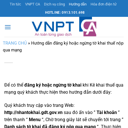
Bỏ
Tin tức
VNPT CA
Dịch vụ công
Hướng dẫn
Hóa đơn điện tử
qua
HOTLINE: 0913.101.698
nội
dung
TRANG CHỦ
»
Hướng dẫn đăng ký hoặc ngừng tờ khai thuế nộp
qua mạng
Để có thể
đăng ký hoặc ngừng tờ khai
khi Kê khai thuế qua
mạng quý khách thực hiện theo hướng đẫn dưới đây:
Quý khách truy cập vào trang Web:
http://nhantokhai.gdt.gov.vn
sau đó ấn vào ”
Tài khoản
”
trên thanh “
Menu
“, Chờ trong giây lát sẽ chuyển tới trang ”
Danh sách tờ khai đã đăng ký nộp qua mạng
“. Thực hiện