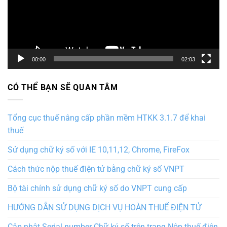
00:00
02:03
CÓ THỂ BẠN SẼ QUAN TÂM
Tổng cục thuế nâng cấp phần mềm HTKK 3.1.7 để khai
thuế
Sử dụng chữ ký số với IE 10,11,12, Chrome, FireFox
Cách thức nộp thuế điện tử bằng chữ ký số VNPT
Bộ tài chính sử dụng chữ ký số do VNPT cung cấp
HƯỚNG DẪN SỬ DỤNG DỊCH VỤ HOÀN THUẾ ĐIỆN TỬ
Cập nhật Serial number Chữ ký số trên trang Nộp thuế điện