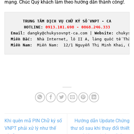
mạng. Chúc Quý khách làm theo hướng dẫn thành công!.
TRUNG TÂM DỊCH VỤ CHỮ KÝ SỐ VNPT - CA
HOTLINE:
0913.101.698 - 0868.246.333
Email:
 dangky@chukysovnpt-ca.com | 
Website:
Miền Bắc: 
Miền Nam:  
Miền Nam:  12/1 Nguyễn Thị Minh Khai, Qu
Khi quên mã PIN Chữ ký số
Hướng dẫn Update Chứng
VNPT phải xử lý như thế
thư số sau khi thay đổi thiết