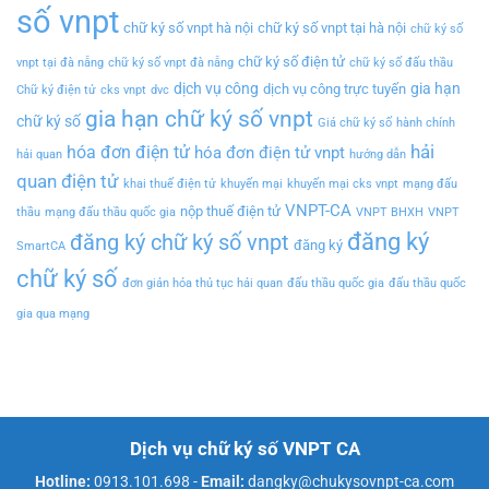
số vnpt
chữ ký số vnpt hà nội
chữ ký số vnpt tại hà nội
chữ ký số
chữ ký số điện tử
vnpt tại đà nẵng
chữ ký số vnpt đà nẵng
chữ ký số đấu thầu
dịch vụ công
gia hạn
dịch vụ công trực tuyến
Chữ ký điện tử
cks vnpt
dvc
gia hạn chữ ký số vnpt
chữ ký số
Giá chữ ký số
hành chính
hải
hóa đơn điện tử
hóa đơn điện tử vnpt
hải quan
hướng dẫn
quan điện tử
khai thuế điện tử
khuyến mại
khuyến mại cks vnpt
mạng đấu
VNPT-CA
nộp thuế điện tử
thầu
mạng đấu thầu quốc gia
VNPT BHXH
VNPT
đăng ký
đăng ký chữ ký số vnpt
đăng ký
SmartCA
chữ ký số
đơn giản hóa thủ tục hải quan
đấu thầu quốc gia
đấu thầu quốc
gia qua mạng
Dịch vụ chữ ký số VNPT CA
Hotline:
0913.101.698
-
Email:
dangky@chukysovnpt-ca.com