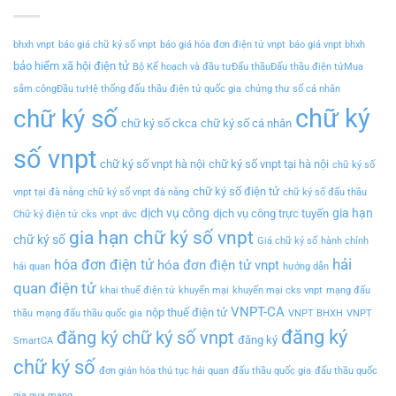
bhxh vnpt
báo giá chữ ký số vnpt
báo giá hóa đơn điện tử vnpt
báo giá vnpt bhxh
bảo hiểm xã hội điện tử
Bộ Kế hoạch và đầu tưĐấu thầuĐấu thầu điện tửMua
sắm côngĐầu tưHệ thống đấu thầu điện tử quốc gia
chứng thư số cá nhân
chữ ký
chữ ký số
chữ ký số ckca
chữ ký số cá nhân
số vnpt
chữ ký số vnpt hà nội
chữ ký số vnpt tại hà nội
chữ ký số
chữ ký số điện tử
vnpt tại đà nẵng
chữ ký số vnpt đà nẵng
chữ ký số đấu thầu
dịch vụ công
gia hạn
dịch vụ công trực tuyến
Chữ ký điện tử
cks vnpt
dvc
gia hạn chữ ký số vnpt
chữ ký số
Giá chữ ký số
hành chính
hải
hóa đơn điện tử
hóa đơn điện tử vnpt
hải quan
hướng dẫn
quan điện tử
khai thuế điện tử
khuyến mại
khuyến mại cks vnpt
mạng đấu
VNPT-CA
nộp thuế điện tử
thầu
mạng đấu thầu quốc gia
VNPT BHXH
VNPT
đăng ký
đăng ký chữ ký số vnpt
đăng ký
SmartCA
chữ ký số
đơn giản hóa thủ tục hải quan
đấu thầu quốc gia
đấu thầu quốc
gia qua mạng