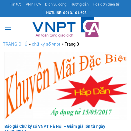
Bỏ
Tin tức
VNPT CA
Dịch vụ công
Hướng dẫn
Hóa đơn điện tử
qua
HOTLINE: 0913.101.698
nội
dung
TRANG CHỦ
»
chữ ký số vnpt
»
Trang 3
Báo giá Chữ ký số VNPT Hà Nội – Giảm giá lớn từ ngày