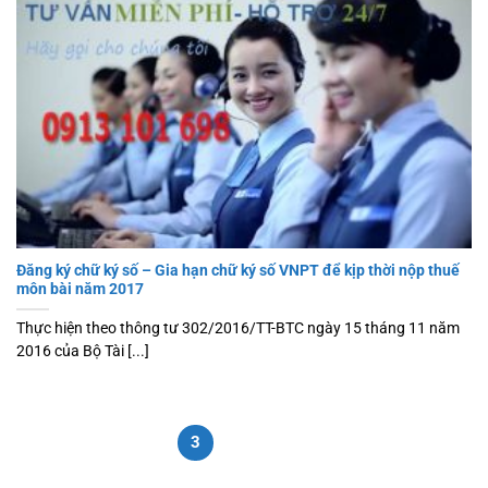
Đăng ký chữ ký số – Gia hạn chữ ký số VNPT để kịp thời nộp thuế
môn bài năm 2017
Thực hiện theo thông tư 302/2016/TT-BTC ngày 15 tháng 11 năm
2016 của Bộ Tài [...]
1
2
3
4
5
6
7