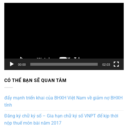
Trình
chơi
Video
00:00
02:03
CÓ THỂ BẠN SẼ QUAN TÂM
đẩy mạnh triển khai của BHXH Việt Nam về giảm nợ BHXH
tỉnh
Đăng ký chữ ký số – Gia hạn chữ ký số VNPT để kịp thời
nộp thuế môn bài năm 2017