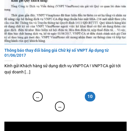
Thông báo thay đổi bảng giá Chữ ký số VNPT Áp dụng từ
01/06/2017
Kính gửi Khách hàng sử dụng dịch vụ VNPT-CA ! VNPT-CA gửi tới
quý doanh [...]
1
…
7
8
9
10
11
12
13
…
15
Trình