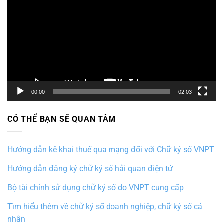
chơi
Video
00:00
02:03
CÓ THỂ BẠN SẼ QUAN TÂM
Hướng dẫn kê khai thuế qua mạng đối với Chữ ký số VNPT
Hướng dẫn đăng ký chữ ký số hải quan điện tử
Bộ tài chính sử dụng chữ ký số do VNPT cung cấp
Tìm hiểu thêm về chữ ký số doanh nghiệp, chữ ký số cá
nhân