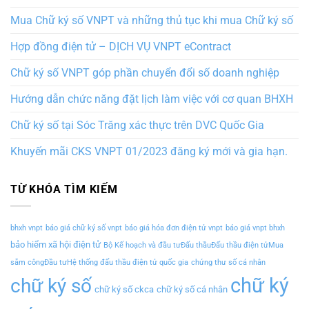
Mua Chữ ký số VNPT và những thủ tục khi mua Chữ ký số
Hợp đồng điện tử – DỊCH VỤ VNPT eContract
Chữ ký số VNPT góp phần chuyển đổi số doanh nghiệp
Hướng dẫn chức năng đặt lịch làm việc với cơ quan BHXH
Chữ ký số tại Sóc Trăng xác thực trên DVC Quốc Gia
Khuyến mãi CKS VNPT 01/2023 đăng ký mới và gia hạn.
TỪ KHÓA TÌM KIẾM
bhxh vnpt
báo giá chữ ký số vnpt
báo giá hóa đơn điện tử vnpt
báo giá vnpt bhxh
bảo hiểm xã hội điện tử
Bộ Kế hoạch và đầu tưĐấu thầuĐấu thầu điện tửMua
sắm côngĐầu tưHệ thống đấu thầu điện tử quốc gia
chứng thư số cá nhân
chữ ký
chữ ký số
chữ ký số ckca
chữ ký số cá nhân