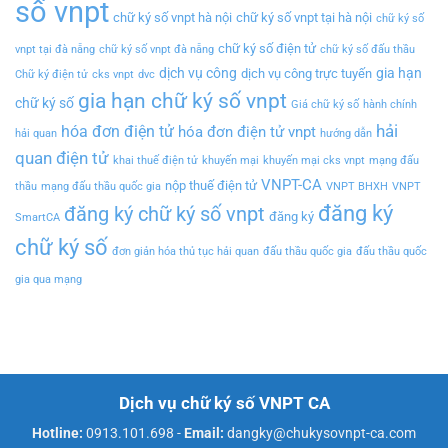
số vnpt
chữ ký số vnpt hà nội
chữ ký số vnpt tại hà nội
chữ ký số
chữ ký số điện tử
vnpt tại đà nẵng
chữ ký số vnpt đà nẵng
chữ ký số đấu thầu
dịch vụ công
gia hạn
dịch vụ công trực tuyến
Chữ ký điện tử
cks vnpt
dvc
gia hạn chữ ký số vnpt
chữ ký số
Giá chữ ký số
hành chính
hải
hóa đơn điện tử
hóa đơn điện tử vnpt
hải quan
hướng dẫn
quan điện tử
khai thuế điện tử
khuyến mại
khuyến mại cks vnpt
mạng đấu
VNPT-CA
nộp thuế điện tử
thầu
mạng đấu thầu quốc gia
VNPT BHXH
VNPT
đăng ký
đăng ký chữ ký số vnpt
đăng ký
SmartCA
chữ ký số
đơn giản hóa thủ tục hải quan
đấu thầu quốc gia
đấu thầu quốc
gia qua mạng
Dịch vụ chữ ký số VNPT CA
Hotline:
0913.101.698
-
Email:
dangky@chukysovnpt-ca.com