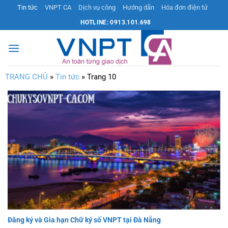
Bỏ
Tin tức
VNPT CA
Dịch vụ công
Hướng dẫn
Hóa đơn điện tử
qua
HOTLINE: 0913.101.698
nội
dung
TRANG CHỦ
»
Tin tức
»
Trang 10
Đăng ký và Gia hạn Chữ ký số VNPT tại Đà Nẵng